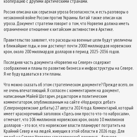
кооперацию с другими арктическими странами.
Россия описана как серьезная угроза безопасности, и есть разговоры о
незаконной войне России против Украины. Китай также описан как
угроза. Документ стратегии говорит о том, что Норвегия должна иметь
ограниченное отношение к китайским активностям в Арктике.
Правительство заявляет, что расходы на военные цели будут увеличены
в ближайшие годы, и они достигнут почти 2000 миллиардов норвежских
крон, около 200 миллиардов долларов в период 2025-2036 годов.
Последняя часть документа «Норвегия на Севере» содержит
соображения и планы по развитию бизнеса и инфраструктуры на Севере.
Я не буду вдаваться в эти планы.
Что можно сказать об этом стратегическом документе? Прежде всего, он
не очень впечатляющий. Я согласен с комментарием на документ,
написанным Майей Шотарич, редактором и политическим
комментатором, опубликованным на сайте «Норднорск дебат»
(Северонорвежские дебаты) 27 августа 2024 года. Комментарий, который
имеет красноречивый заголовок «Здесь они просто что-то набросали»,
отмечает, что 106 миллионов норвежских крон, около 10 миллионов
долларов – это все, что норвежские власти планируют потратить на
Крайний Север и на людей, живущих в этой области в 2026 году. Для
людей на Севере Норвегии стратегический документ – большое