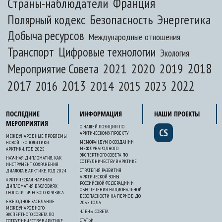
Франция
Страны-наблюдатели
Полярный кодекс
Безопасность
Энергетика
Добыча ресурсов
Международные отношения
Транспорт
Цифровые технологии
Экология
2020
2018
2021
2019
Мероприятие Совета
2017
2013
2022
2014
2015
2016
2023
ПОСЛЕДНИЕ
ИНФОРМАЦИЯ
НАШИ ПРОЕКТЫ
МЕРОПРИЯТИЯ
О НАШЕЙ ПОЗИЦИИ ПО
CS
АРКТИЧЕСКОМУ ПРОЕКТУ
МЕЖДУНАРОДНЫЕ ПРОБЛЕМЫ
МЕМОРАНДУМ О СОЗДАНИИ
НОВОЙ ГЕОПОЛИТИКИ
МЕЖДУНАРОДНОГО
АРКТИКИ. ГОД 2025
ЭКСПЕРТНОГО СОВЕТА ПО
НАУЧНАЯ ДИПЛОМАТИЯ, КАК
СОТРУДНИЧЕСТВУ В АРКТИКЕ
ИНСТРУМЕНТ СОХРАНЕНИЯ
СТРАТЕГИЯ РАЗВИТИЯ
ДИАЛОГА В АРКТИКЕ. ГОД 2024
АРКТИЧЕСКОЙ ЗОНЫ
АРКТИЧЕСКАЯ НАУЧНАЯ
РОССИЙСКОЙ ФЕДЕРАЦИИ И
ДИПЛОМАТИЯ В УСЛОВИЯХ
ОБЕСПЕЧЕНИЯ НАЦИОНАЛЬНОЙ
ГЕОПОЛИТИЧЕСКОГО КРИЗИСА
БЕЗОПАСНОСТИ НА ПЕРИОД ДО
ЕЖЕГОДНОЕ ЗАСЕДАНИЕ
2035 ГОДА
МЕЖДУНАРОДНОГО
ЧЛЕНЫ СОВЕТА
ЭКСПЕРТНОГО СОВЕТА ПО
СТАТЬИ
СОТРУДНИЧЕСТВУ В АРКТИКЕ