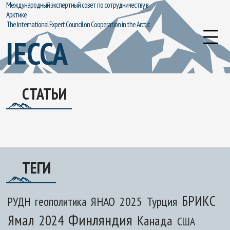
Международный экспертный совет по сотрудничеству в
Арктике
The International Expert Council on Cooperation in the Arctic
IECCA
СТАТЬИ
ТЕГИ
БРИКС
ЯНАО
2025
Турция
РУДН
геополитика
Финляндия
Ямал
2024
Канада
США