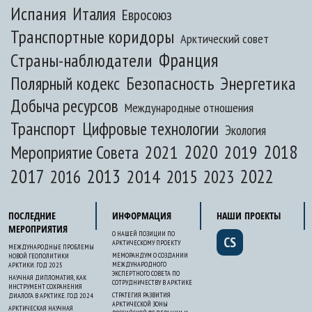
Испания
Италия
Евросоюз
Транспортные коридоры
Арктический совет
Франция
Страны-наблюдатели
Полярный кодекс
Безопасность
Энергетика
Добыча ресурсов
Международные отношения
Транспорт
Цифровые технологии
Экология
2020
2018
2021
2019
Мероприятие Совета
2017
2013
2022
2014
2015
2016
2023
ПОСЛЕДНИЕ
ИНФОРМАЦИЯ
НАШИ ПРОЕКТЫ
МЕРОПРИЯТИЯ
О НАШЕЙ ПОЗИЦИИ ПО
CS
АРКТИЧЕСКОМУ ПРОЕКТУ
МЕЖДУНАРОДНЫЕ ПРОБЛЕМЫ
МЕМОРАНДУМ О СОЗДАНИИ
НОВОЙ ГЕОПОЛИТИКИ
МЕЖДУНАРОДНОГО
АРКТИКИ. ГОД 2025
ЭКСПЕРТНОГО СОВЕТА ПО
НАУЧНАЯ ДИПЛОМАТИЯ, КАК
СОТРУДНИЧЕСТВУ В АРКТИКЕ
ИНСТРУМЕНТ СОХРАНЕНИЯ
СТРАТЕГИЯ РАЗВИТИЯ
ДИАЛОГА В АРКТИКЕ. ГОД 2024
АРКТИЧЕСКОЙ ЗОНЫ
АРКТИЧЕСКАЯ НАУЧНАЯ