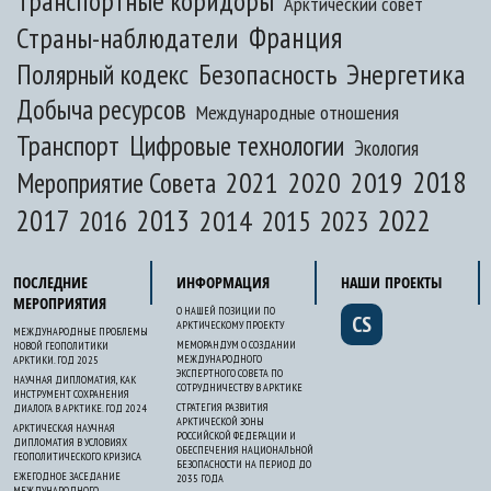
Транспортные коридоры
Арктический совет
Франция
Страны-наблюдатели
Полярный кодекс
Безопасность
Энергетика
Добыча ресурсов
Международные отношения
Транспорт
Цифровые технологии
Экология
2020
2018
2021
2019
Мероприятие Совета
2017
2013
2022
2014
2015
2016
2023
ПОСЛЕДНИЕ
ИНФОРМАЦИЯ
НАШИ ПРОЕКТЫ
МЕРОПРИЯТИЯ
О НАШЕЙ ПОЗИЦИИ ПО
CS
АРКТИЧЕСКОМУ ПРОЕКТУ
МЕЖДУНАРОДНЫЕ ПРОБЛЕМЫ
МЕМОРАНДУМ О СОЗДАНИИ
НОВОЙ ГЕОПОЛИТИКИ
МЕЖДУНАРОДНОГО
АРКТИКИ. ГОД 2025
ЭКСПЕРТНОГО СОВЕТА ПО
НАУЧНАЯ ДИПЛОМАТИЯ, КАК
СОТРУДНИЧЕСТВУ В АРКТИКЕ
ИНСТРУМЕНТ СОХРАНЕНИЯ
СТРАТЕГИЯ РАЗВИТИЯ
ДИАЛОГА В АРКТИКЕ. ГОД 2024
АРКТИЧЕСКОЙ ЗОНЫ
АРКТИЧЕСКАЯ НАУЧНАЯ
РОССИЙСКОЙ ФЕДЕРАЦИИ И
ДИПЛОМАТИЯ В УСЛОВИЯХ
ОБЕСПЕЧЕНИЯ НАЦИОНАЛЬНОЙ
ГЕОПОЛИТИЧЕСКОГО КРИЗИСА
БЕЗОПАСНОСТИ НА ПЕРИОД ДО
ЕЖЕГОДНОЕ ЗАСЕДАНИЕ
2035 ГОДА
МЕЖДУНАРОДНОГО