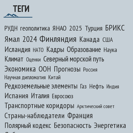
ТЕГИ
БРИКС
ЯНАО
2025
Турция
РУДН
геополитика
Финляндия
Ямал
2024
Канада
США
Исландия
Кадры
Образование
Наука
НАТО
Климат
Северный морской путь
Оценки
Экономика
ООН
Прогнозы
Россия
Научная дипломатия
Китай
Редкоземельные элементы
Газ
Нефть
Индия
Испания
Италия
Евросоюз
Транспортные коридоры
Арктический совет
Франция
Страны-наблюдатели
Полярный кодекс
Безопасность
Энергетика