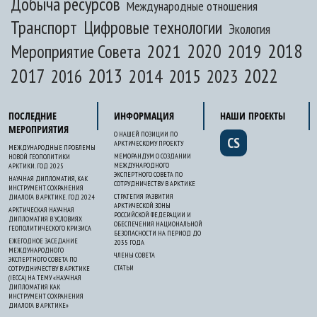
Добыча ресурсов
Международные отношения
Транспорт
Цифровые технологии
Экология
2020
2018
2021
2019
Мероприятие Совета
2017
2013
2022
2014
2015
2016
2023
ПОСЛЕДНИЕ
ИНФОРМАЦИЯ
НАШИ ПРОЕКТЫ
МЕРОПРИЯТИЯ
О НАШЕЙ ПОЗИЦИИ ПО
CS
АРКТИЧЕСКОМУ ПРОЕКТУ
МЕЖДУНАРОДНЫЕ ПРОБЛЕМЫ
МЕМОРАНДУМ О СОЗДАНИИ
НОВОЙ ГЕОПОЛИТИКИ
МЕЖДУНАРОДНОГО
АРКТИКИ. ГОД 2025
ЭКСПЕРТНОГО СОВЕТА ПО
НАУЧНАЯ ДИПЛОМАТИЯ, КАК
СОТРУДНИЧЕСТВУ В АРКТИКЕ
ИНСТРУМЕНТ СОХРАНЕНИЯ
СТРАТЕГИЯ РАЗВИТИЯ
ДИАЛОГА В АРКТИКЕ. ГОД 2024
АРКТИЧЕСКОЙ ЗОНЫ
АРКТИЧЕСКАЯ НАУЧНАЯ
РОССИЙСКОЙ ФЕДЕРАЦИИ И
ДИПЛОМАТИЯ В УСЛОВИЯХ
ОБЕСПЕЧЕНИЯ НАЦИОНАЛЬНОЙ
ГЕОПОЛИТИЧЕСКОГО КРИЗИСА
БЕЗОПАСНОСТИ НА ПЕРИОД ДО
ЕЖЕГОДНОЕ ЗАСЕДАНИЕ
2035 ГОДА
МЕЖДУНАРОДНОГО
ЧЛЕНЫ СОВЕТА
ЭКСПЕРТНОГО СОВЕТА ПО
СТАТЬИ
СОТРУДНИЧЕСТВУ В АРКТИКЕ
(IECCA) НА ТЕМУ «НАУЧНАЯ
ДИПЛОМАТИЯ КАК
ИНСТРУМЕНТ СОХРАНЕНИЯ
ДИАЛОГА В АРКТИКЕ»