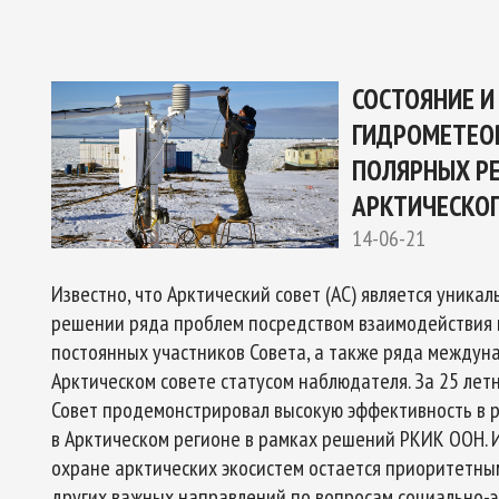
ОЕКТУ
ГО ЭКСПЕРТНОГО СОВЕТА ПО СОТРУДНИЧЕСТВУ В АРК
Ы РОССИЙСКОЙ ФЕДЕРАЦИИ И ОБЕСПЕЧЕНИЯ НАЦИОНАЛЬН
СОСТОЯНИЕ И
ГИДРОМЕТЕО
ПОЛЯРНЫХ РЕ
АРКТИЧЕСКОГ
14-06-21
Известно, что Арктический совет (АС) является уник
решении ряда проблем посредством взаимодействия п
постоянных участников Совета, а также ряда междун
Арктическом совете статусом наблюдателя. За 25 лет
Совет продемонстрировал высокую эффективность в р
в Арктическом регионе в рамках решений РКИК ООН. 
охране арктических экосистем остается приоритетным
других важных направлений по вопросам социально-