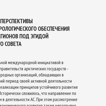
ТИКЕ
ОЙ БЕЗОПАСНОСТИ НА ПЕРИОД ДО 2035
 ПЕРСПЕКТИВЫ
РОЛОГИЧЕСКОГО ОБЕСПЕЧЕНИЯ
ГИОНОВ ПОД ЭГИДОЙ
О СОВЕТА
альной международной инициативой в
равительств арктических государств -
ародных организаций, обладающих в
ний период своей активной деятельности
еализации принципов устойчивого развития
Исторически сложилось, что направление по
 в деятельности АС. При этом рассмотрение
экономического развития также неразрывно