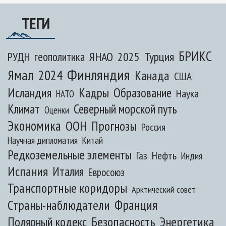
ТЕГИ
БРИКС
ЯНАО
2025
Турция
РУДН
геополитика
Финляндия
Ямал
2024
Канада
США
Исландия
Кадры
Образование
Наука
НАТО
Климат
Северный морской путь
Оценки
Экономика
ООН
Прогнозы
Россия
Научная дипломатия
Китай
Редкоземельные элементы
Газ
Нефть
Индия
Испания
Италия
Евросоюз
Транспортные коридоры
Арктический совет
Франция
Страны-наблюдатели
Полярный кодекс
Безопасность
Энергетика