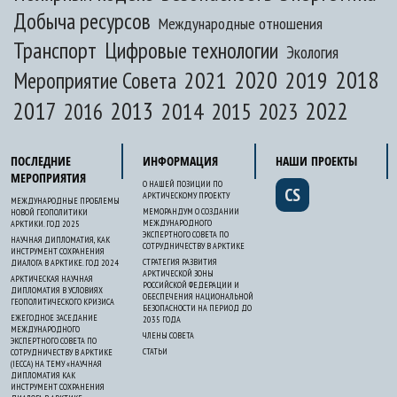
Добыча ресурсов
Международные отношения
Транспорт
Цифровые технологии
Экология
2020
2018
2021
2019
Мероприятие Совета
2017
2013
2022
2014
2015
2016
2023
ПОСЛЕДНИЕ
ИНФОРМАЦИЯ
НАШИ ПРОЕКТЫ
МЕРОПРИЯТИЯ
О НАШЕЙ ПОЗИЦИИ ПО
CS
АРКТИЧЕСКОМУ ПРОЕКТУ
МЕЖДУНАРОДНЫЕ ПРОБЛЕМЫ
МЕМОРАНДУМ О СОЗДАНИИ
НОВОЙ ГЕОПОЛИТИКИ
МЕЖДУНАРОДНОГО
АРКТИКИ. ГОД 2025
ЭКСПЕРТНОГО СОВЕТА ПО
НАУЧНАЯ ДИПЛОМАТИЯ, КАК
СОТРУДНИЧЕСТВУ В АРКТИКЕ
ИНСТРУМЕНТ СОХРАНЕНИЯ
СТРАТЕГИЯ РАЗВИТИЯ
ДИАЛОГА В АРКТИКЕ. ГОД 2024
АРКТИЧЕСКОЙ ЗОНЫ
АРКТИЧЕСКАЯ НАУЧНАЯ
РОССИЙСКОЙ ФЕДЕРАЦИИ И
ДИПЛОМАТИЯ В УСЛОВИЯХ
ОБЕСПЕЧЕНИЯ НАЦИОНАЛЬНОЙ
ГЕОПОЛИТИЧЕСКОГО КРИЗИСА
БЕЗОПАСНОСТИ НА ПЕРИОД ДО
ЕЖЕГОДНОЕ ЗАСЕДАНИЕ
2035 ГОДА
МЕЖДУНАРОДНОГО
ЧЛЕНЫ СОВЕТА
ЭКСПЕРТНОГО СОВЕТА ПО
СТАТЬИ
СОТРУДНИЧЕСТВУ В АРКТИКЕ
(IECCA) НА ТЕМУ «НАУЧНАЯ
ДИПЛОМАТИЯ КАК
ИНСТРУМЕНТ СОХРАНЕНИЯ