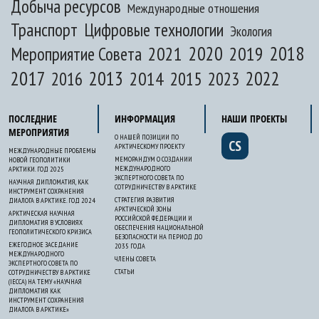
Добыча ресурсов
Международные отношения
Транспорт
Цифровые технологии
Экология
2020
2018
2021
2019
Мероприятие Совета
2017
2013
2022
2014
2015
2016
2023
ПОСЛЕДНИЕ
ИНФОРМАЦИЯ
НАШИ ПРОЕКТЫ
МЕРОПРИЯТИЯ
О НАШЕЙ ПОЗИЦИИ ПО
CS
АРКТИЧЕСКОМУ ПРОЕКТУ
МЕЖДУНАРОДНЫЕ ПРОБЛЕМЫ
МЕМОРАНДУМ О СОЗДАНИИ
НОВОЙ ГЕОПОЛИТИКИ
МЕЖДУНАРОДНОГО
АРКТИКИ. ГОД 2025
ЭКСПЕРТНОГО СОВЕТА ПО
НАУЧНАЯ ДИПЛОМАТИЯ, КАК
СОТРУДНИЧЕСТВУ В АРКТИКЕ
ИНСТРУМЕНТ СОХРАНЕНИЯ
СТРАТЕГИЯ РАЗВИТИЯ
ДИАЛОГА В АРКТИКЕ. ГОД 2024
АРКТИЧЕСКОЙ ЗОНЫ
АРКТИЧЕСКАЯ НАУЧНАЯ
РОССИЙСКОЙ ФЕДЕРАЦИИ И
ДИПЛОМАТИЯ В УСЛОВИЯХ
ОБЕСПЕЧЕНИЯ НАЦИОНАЛЬНОЙ
ГЕОПОЛИТИЧЕСКОГО КРИЗИСА
БЕЗОПАСНОСТИ НА ПЕРИОД ДО
ЕЖЕГОДНОЕ ЗАСЕДАНИЕ
2035 ГОДА
МЕЖДУНАРОДНОГО
ЧЛЕНЫ СОВЕТА
ЭКСПЕРТНОГО СОВЕТА ПО
СТАТЬИ
СОТРУДНИЧЕСТВУ В АРКТИКЕ
(IECCA) НА ТЕМУ «НАУЧНАЯ
ДИПЛОМАТИЯ КАК
ИНСТРУМЕНТ СОХРАНЕНИЯ
ДИАЛОГА В АРКТИКЕ»