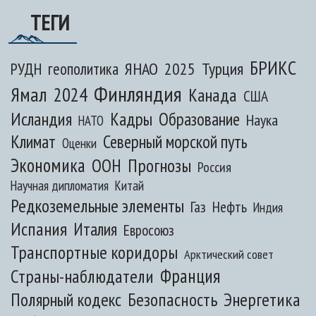
ТЕГИ
БРИКС
ЯНАО
2025
Турция
РУДН
геополитика
Финляндия
Ямал
2024
Канада
США
Исландия
Кадры
Образование
Наука
НАТО
Климат
Северный морской путь
Оценки
Экономика
ООН
Прогнозы
Россия
Научная дипломатия
Китай
Редкоземельные элементы
Газ
Нефть
Индия
Испания
Италия
Евросоюз
Транспортные коридоры
Арктический совет
Франция
Страны-наблюдатели
Полярный кодекс
Безопасность
Энергетика