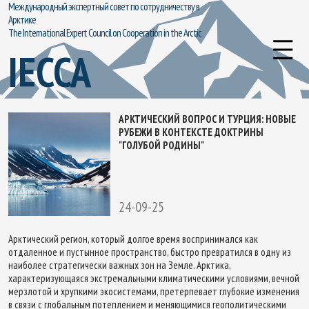
Международный экспертный совет по сотрудничеству в
Арктике
The International Expert Council on Cooperation in the Arctic
IECCA
АРКТИЧЕСКИЙ ВОПРОС И ТУРЦИЯ: НОВЫЕ
РУБЕЖИ В КОНТЕКСТЕ ДОКТРИНЫ
"ГОЛУБОЙ РОДИНЫ"
24-09-25
Арктический регион, который долгое время воспринимался как
отдаленное и пустынное пространство, быстро превратился в одну из
наиболее стратегически важных зон на Земле. Арктика,
характеризующаяся экстремальными климатическими условиями, вечной
мерзлотой и хрупкими экосистемами, претерпевает глубокие изменения
в связи с глобальным потеплением и меняющимися геополитическими