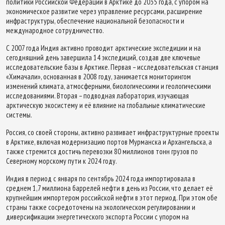
политики Российской Федерации в Арктике до 2035 года, с упором на
экономическое развитие через управление ресурсами, расширение
инфраструктуры, обеспечение национальной безопасности и
международное сотрудничество.
С 2007 года Индия активно проводит арктические экспедиции и на
сегодняшний день завершила 14 экспедиций, создав две ключевые
исследовательские базы в Арктике. Первая – исследовательская станция
«Химачали», основанная в 2008 году, занимается мониторингом
изменений климата, атмосферными, биологическими и геологическими
исследованиями. Вторая – подводная лаборатория, изучающая
арктическую экосистему и её влияние на глобальные климатические
системы.
Россия, со своей стороны, активно развивает инфраструктурные проекты
в Арктике, включая модернизацию портов Мурманска и Архангельска, а
также стремится достичь перевозки 80 миллионов тонн грузов по
Северному морскому пути к 2024 году.
Индия в период с января по сентябрь 2024 года импортировала в
среднем 1,7 миллиона баррелей нефти в день из России, что делает её
крупнейшим импортером российской нефти в этот период. При этом обе
страны также сосредоточены на экологическом регулировании и
диверсификации энергетического экспорта России с упором на