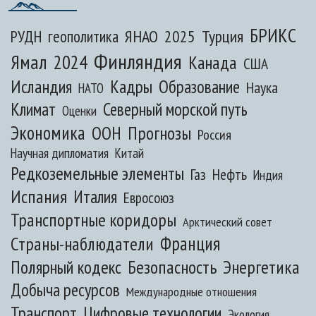
БРИКС
ЯНАО
2025
Турция
РУДН
геополитика
Финляндия
Ямал
2024
Канада
США
Исландия
Кадры
Образование
Наука
НАТО
Климат
Северный морской путь
Оценки
Экономика
ООН
Прогнозы
Россия
Научная дипломатия
Китай
Редкоземельные элементы
Газ
Нефть
Индия
Испания
Италия
Евросоюз
Транспортные коридоры
Арктический совет
Франция
Страны-наблюдатели
Полярный кодекс
Безопасность
Энергетика
Добыча ресурсов
Международные отношения
Транспорт
Цифровые технологии
Экология