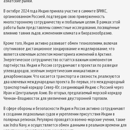
азиатские рынки.
В октябре 2024 года Индия приняла участие в саммите БРИКС,
организованном Россией, подтвердив свою приверженность
многостороннему сотрудничеству и глобальным целям. В рамках этой
работы были представлены совместные исследования, посвящённые
влиянию таяния льдов, изменениям климата и биоразнообразию.
Кроме того, Индия активно развивает обмен технологиями, включая
спутниковое дистанционное зондирование и моделирование, что
является ключевым аспектом мониторинга изменений в Арктике.
Энергетическое сотрудничество остаётся важным компонентом
партнёрства. Индия и Россия сотрудничают в проектах по разведке
углеводородов, зелёным энергетическим инициативам и
декарбонизации. Что касается транспорта и связности, реализуются
два ключевых международных проекта. Во-первых, это международный
транспортный коридор Север-Юг, соединяющий Индию с Россией через
Иран и Центральную Азию. Во-вторых, предлагаемый морской коридор
Ченнаи–Владивосток для увеличения двусторонней торговли.
В сфере обороны и безопасности Индия и Россия активно сотрудничают
в создании ледокольных судов и укреплении присутствия Индии в
полярных регионах. Регулярно проводятся военно-морские учения, такие
как Indra Navy, и осуществляется обмен данными в реальном времени для