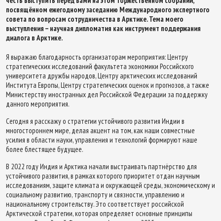
честь выступить перед вами на этом торжественном собрании,
посвящённом ежегодному заседанию Международного экспертного
совета по вопросам сотрудничества в Арктике. Тема моего
выступления – научная дипломатия как инструмент поддержания
диалога в Арктике.
Я выражаю благодарность организаторам мероприятия: Центру
стратегических исследований факультета экономики Российского
университета дружбы народов, Центру арктических исследований
Института Европы, Центру стратегических оценок и прогнозов, а также
Министерству иностранных дел Российской Федерации за поддержку
данного мероприятия.
Сегодня я расскажу о стратегии устойчивого развития Индии в
многостороннем мире, делая акцент на том, как наши совместные
усилия в области науки, управления и технологий формируют наше
более блестящее будущее.
В 2022 году Индия и Арктика начали выстраивать партнёрство для
устойчивого развития, в рамках которого приоритет отдан научным
исследованиям, защите климата и окружающей среды, экономическому и
социальному развитию, транспорту и связности, управлению и
национальному строительству. Это соответствует российской
Арктической стратегии, которая определяет основные принципы