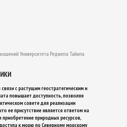
ТИКЕ
ОЙ БЕЗОПАСНОСТИ НА ПЕРИОД ДО 2035
ношений Университета Реджепа Тайипа
ТИКИ
 связи с растущим геостратегическим и
мата повышает доступность, позволяя
рктическом совете для реализации
что ее присутствие является ответом на
я приобретение природных ресурсов,
 доступа к морю по Северному морскому