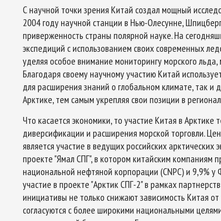
С научной точки зрения Китай создал мощный исслед
2004 году научной станции в Нью-Олесунне, Шпицбер
приверженность страны полярной науке. На сегодняш
экспедиций с использованием своих современных ледо
уделяя особое внимание мониторингу морского льда,
Благодаря своему научному участию Китай используе
для расширения знаний о глобальном климате, так и д
Арктике, тем самым укрепляя свои позиции в региона
Что касается экономики, то участие Китая в Арктике т
диверсификации и расширения морской торговли. Це
является участие в ведущих российских арктических э
проекте "Ямал СПГ", в котором китайским компаниям 
национальной нефтяной корпорации (CNPC) и 9,9% у 
участие в проекте "Арктик СПГ-2" в рамках партнерств
инициативы не только снижают зависимость Китая от 
согласуются с более широкими национальными целям