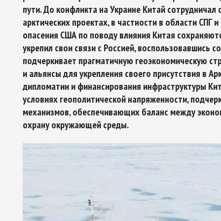
пути. До конфликта на Украине Китай сотрудничал 
арктических проектах, в частности в области СПГ 
опасения США по поводу влияния Китая сохраняютс
укрепил свои связи с Россией, воспользовавшись с
Арктическое обозрение, №9, 2023
ское обозрение, №10, 2024
подчеркивает прагматичную геоэкономическую стр
и альянсы для укрепления своего присутствия в Ар
дипломатии и финансирования инфраструктуры Кит
условиях геополитической напряженности, подчер
механизмов, обеспечивающих баланс между эконо
охрану окружающей среды.