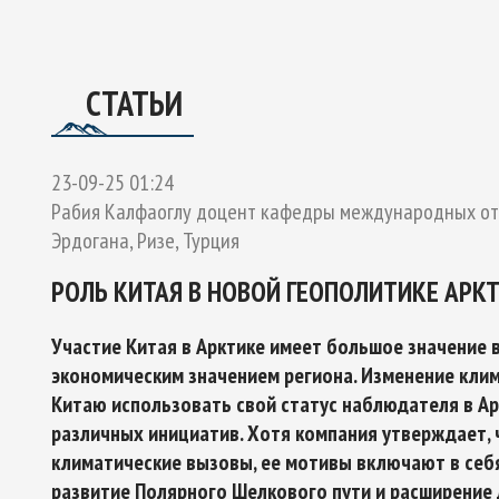
ОЕКТУ
ГО ЭКСПЕРТНОГО СОВЕТА ПО СОТРУДНИЧЕСТВУ В АРК
Ы РОССИЙСКОЙ ФЕДЕРАЦИИ И ОБЕСПЕЧЕНИЯ НАЦИОНАЛЬН
СТАТЬИ
23-09-25 01:24
Рабия Калфаоглу доцент кафедры международных от
Эрдогана, Ризе, Турция
РОЛЬ КИТАЯ В НОВОЙ ГЕОПОЛИТИКЕ АРК
Участие Китая в Арктике имеет большое значение в
экономическим значением региона. Изменение кли
Китаю использовать свой статус наблюдателя в А
различных инициатив. Хотя компания утверждает, 
климатические вызовы, ее мотивы включают в себ
развитие Полярного Шелкового пути и расширение