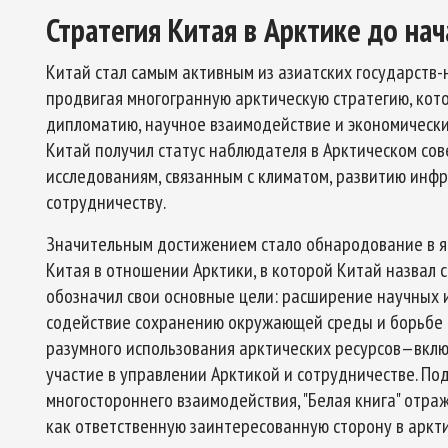
Стратегия Китая в Арктике до нач
Китай стал самым активным из азиатских государств-
продвигая многогранную арктическую стратегию, кото
дипломатию, научное взаимодействие и экономические
Китай получил статус наблюдателя в Арктическом сов
исследованиям, связанным с климатом, развитию инф
сотрудничеству.
Значительным достижением стало обнародование в я
Китая в отношении Арктики, в которой Китай назвал 
обозначил свои основные цели: расширение научных и
содействие сохранению окружающей среды и борьбе 
разумного использования арктических ресурсов—включ
участие в управлении Арктикой и сотрудничестве. По
многостороннего взаимодействия, "Белая книга" отр
как ответственную заинтересованную сторону в аркти