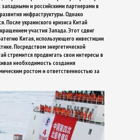
с западными и российскими партнерами в
и развития инфраструктуры. Однако
я. После украинского кризиса Китай
окращением участия Запада. Этот сдвиг
Арктическое обозрение, №8, 2022
Арктическое обозрение, №
атегию Китая, использующего инвестиции
ктике. Посредством энергетической
ай стремится продвигать свои интересы в
кивая необходимость создания
мическим ростом и ответственностью за