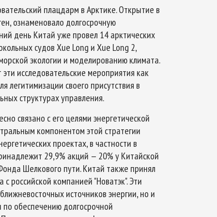
овательский плацдарм в Арктике. Открытие в
ген, ознаменовало долгосрочную
ний день Китай уже провел 14 арктических
кольных судов Xue Long и Xue Long 2,
 морской экологии и моделированию климата.
т эти исследовательские мероприятия как
ля легитимизации своего присутствия в
льных структурах управления.
есно связано с его целями энергетической
нтральным компонентом этой стратегии
нергетических проектах, в частности в
принадлежит 29,9% акций — 20% у Китайской
Фонда Шелкового пути. Китай также принял
а с российской компанией "Новатэк". Эти
ближневосточных источников энергии, но и
и по обеспечению долгосрочной