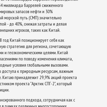
 44 миллиарда баррелей сжиженного
 мировых запасов нефти и 30%
ый морской путь (СМП) значительно
пой - до 40%, снижая затраты и делая
внешних игроков, таких как Китай.
18 год Китай позиционирует себя как
ную стратегию для региона, сочетающую
ми и геоэкономическими целями. Китай
опасениями по поводу изменения климата,
одные условия глобальными вызовами.
ю доступа к природным ресурсам, важным
у. Китаю принадлежит 29,9% акций проекта
астником проекта "Арктик СПГ-2", который
иции.
нсированного подхода, сотрудничая как с
е в рамках различных многосторонних