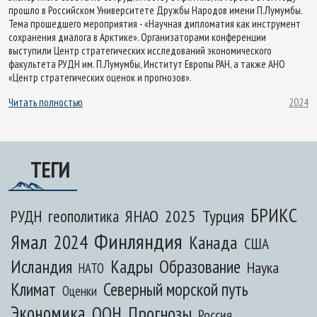
прошло в Российском Университете Дружбы Народов имени П.Лумумбы.
Тема прошедшего мероприятия - «Научная дипломатия как инструмент
сохранения диалога в Арктике». Организаторами конференции
выступили Центр стратегических исследований экономического
факультета РУДН им. П.Лумумбы, Институт Европы РАН, а также АНО
«Центр стратегических оценок и прогнозов».
Читать полностью
2024
ТЕГИ
БРИКС
ЯНАО
2025
Турция
РУДН
геополитика
Финляндия
Ямал
2024
Канада
США
Исландия
Кадры
Образование
Наука
НАТО
Климат
Северный морской путь
Оценки
Экономика
ООН
Прогнозы
Россия