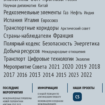
Научная дипломатия
Китай
Редкоземельные элементы
Газ
Нефть
Индия
Испания
Италия
Евросоюз
Транспортные коридоры
Арктический совет
Франция
Страны-наблюдатели
Полярный кодекс
Безопасность
Энергетика
Добыча ресурсов
Международные отношения
Транспорт
Цифровые технологии
Экология
2020
2018
2021
2019
Мероприятие Совета
2017
2013
2022
2014
2015
2016
2023
ПОСЛЕДНИЕ
ИНФОРМАЦИЯ
НАШИ ПРОЕКТЫ
МЕРОПРИЯТИЯ
О НАШЕЙ ПОЗИЦИИ ПО
CS
АРКТИЧЕСКОМУ ПРОЕКТУ
МЕЖДУНАРОДНЫЕ ПРОБЛЕМЫ
МЕМОРАНДУМ О СОЗДАНИИ
НОВОЙ ГЕОПОЛИТИКИ
МЕЖДУНАРОДНОГО
АРКТИКИ. ГОД 2025