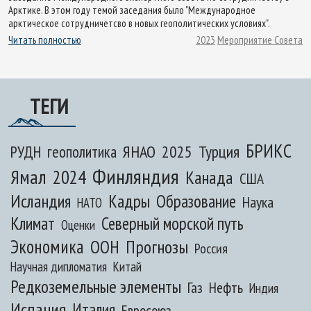
Арктике. В этом году темой заседания было "Международное
арктическое сотрудничетсво в новых геополитических условиях".
Читать полностью
2023
Мероприятие Совета
ТЕГИ
БРИКС
ЯНАО
2025
Турция
РУДН
геополитика
Финляндия
Ямал
2024
Канада
США
Исландия
Кадры
Образование
Наука
НАТО
Климат
Северный морской путь
Оценки
Экономика
ООН
Прогнозы
Россия
Научная дипломатия
Китай
Редкоземельные элементы
Газ
Нефть
Индия
Испания
Италия
Евросоюз