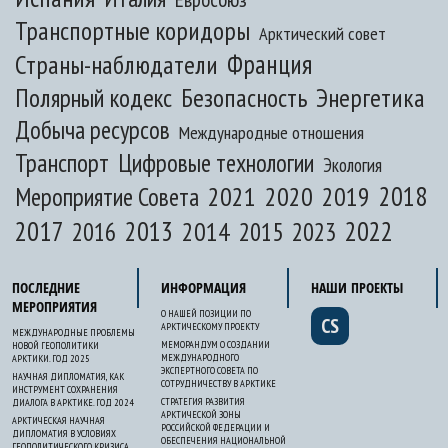
Транспортные коридоры
Арктический совет
Франция
Страны-наблюдатели
Полярный кодекс
Безопасность
Энергетика
Добыча ресурсов
Международные отношения
Транспорт
Цифровые технологии
Экология
2020
2018
2021
2019
Мероприятие Совета
2017
2013
2022
2014
2015
2016
2023
ПОСЛЕДНИЕ
ИНФОРМАЦИЯ
НАШИ ПРОЕКТЫ
МЕРОПРИЯТИЯ
О НАШЕЙ ПОЗИЦИИ ПО
CS
АРКТИЧЕСКОМУ ПРОЕКТУ
МЕЖДУНАРОДНЫЕ ПРОБЛЕМЫ
МЕМОРАНДУМ О СОЗДАНИИ
НОВОЙ ГЕОПОЛИТИКИ
МЕЖДУНАРОДНОГО
АРКТИКИ. ГОД 2025
ЭКСПЕРТНОГО СОВЕТА ПО
НАУЧНАЯ ДИПЛОМАТИЯ, КАК
СОТРУДНИЧЕСТВУ В АРКТИКЕ
ИНСТРУМЕНТ СОХРАНЕНИЯ
СТРАТЕГИЯ РАЗВИТИЯ
ДИАЛОГА В АРКТИКЕ. ГОД 2024
АРКТИЧЕСКОЙ ЗОНЫ
АРКТИЧЕСКАЯ НАУЧНАЯ
РОССИЙСКОЙ ФЕДЕРАЦИИ И
ДИПЛОМАТИЯ В УСЛОВИЯХ
ОБЕСПЕЧЕНИЯ НАЦИОНАЛЬНОЙ
ГЕОПОЛИТИЧЕСКОГО КРИЗИСА