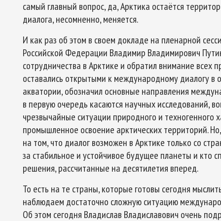
самый главный вопрос, да, Арктика остаётся территор
диалога, несомненно, меняется.
И как раз об этом в своем докладе на пленарной сесс
Российской Федерации Владимир Владимирович Путин
Арктическое обозрение, №9, 2023
ское обозрение, №10, 2024
сотрудничества в Арктике и обратил внимание всех пр
оставались открытыми к международному диалогу в 
акватории, обозначил основные направления междуна
в первую очередь касаются научных исследований, во
чрезвычайные ситуации природного и техногенного ха
промышленное освоение арктических территорий. Но,
на том, что диалог возможен в Арктике только со стр
за стабильное и устойчивое будущее планеты и кто 
решения, рассчитанные на десятилетия вперед.
То есть на те страны, которые готовы сегодня мыслит
наблюдаем достаточно сложную ситуацию международ
Об этом сегодня Владислав Владиславович очень подр