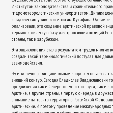
Институтом законодательства и сравнительного прав
гидрометеорологическим университетом, Дипакадеми
юридическим университетом им. Кутафина. Одним из 
реализовали, это создание арктической правовой энц
терминологическую базу для трансляции позиций Рос
страны, так и зарубежом.
Эта энциклопедия стала результатом трудов многих в
создали такой терминологический постулат для даль
взаимодействия.
Ну и, конечно, принципиальным вопросом остается т
внешний контур. Сегодня Владислав Владиславович 
продвижения как и Северного морского пути, так и в
Арктике, в другие страны, в первую очередь в дружес
внимание на то, что территорию Российской Федерац
арктические. И поэтому проведение международных т
работающих, например, в сфере морского права или э