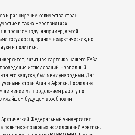
ов и расширение количества стран
 участие в таких мероприятиях
т в прошлом году, например, в этой
ми государств, причем неарктических, но
ауки и политики.
иверситет, визитная карточка нашего ВУЗа.
н проведения исследований – западный
мента его запуска, был международным. Дал
 учеными стран Азии и Африки. Последние
ем не менее мы продолжаем работу по
в ближайшем будущем возобновим
ый Арктический Федеральный университет
а политико-правовых исследований Арктики.
было подписано между МГИМО МИД России,