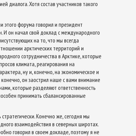
ией диалога. Хотя состав участников такого
ии этого форума говорил и президент
. И он начал свой доклад с международного
Арктическое обозрение, №8, 2022
Арктическое обозрение, №
исутствующих на то, что мы всегда
отношении арктических территорий и
родного сотрудничества в Арктике, которые
просов климата, реагирования на
рактера, ну и, конечно, на экономическое и
 конечно, он заострил наше с вами внимание
анами, которые разделяют ответственность
способен принимать сбалансированные
ь стратегически. Конечно же, сегодня мы
ного взаимодействия в северных широтах.
обно говорил в своем докладе, поэтому я не