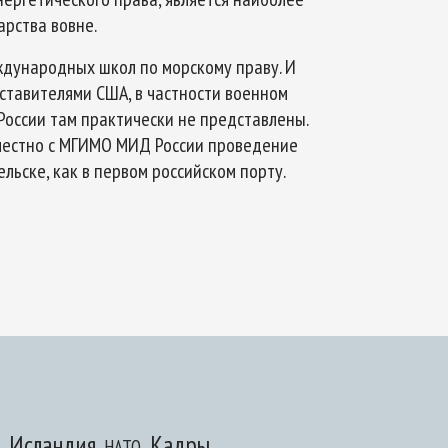
рства вовне.
дународных школ по морскому праву. И
дставителями США, в частности военном
России там практически не представлены.
местно с МГИМО МИД России проведение
ьске, как в первом российском порту.
Исландия
Кадры
НАТО