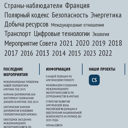
Франция
Страны-наблюдатели
Полярный кодекс
Безопасность
Энергетика
Добыча ресурсов
Международные отношения
Транспорт
Цифровые технологии
Экология
2020
2018
2021
2019
Мероприятие Совета
2017
2013
2022
2014
2015
2016
2023
ПОСЛЕДНИЕ
ИНФОРМАЦИЯ
НАШИ ПРОЕКТЫ
МЕРОПРИЯТИЯ
О НАШЕЙ ПОЗИЦИИ ПО
CS
АРКТИЧЕСКОМУ ПРОЕКТУ
МЕЖДУНАРОДНЫЕ ПРОБЛЕМЫ
МЕМОРАНДУМ О СОЗДАНИИ
НОВОЙ ГЕОПОЛИТИКИ
МЕЖДУНАРОДНОГО
АРКТИКИ. ГОД 2025
ЭКСПЕРТНОГО СОВЕТА ПО
НАУЧНАЯ ДИПЛОМАТИЯ, КАК
СОТРУДНИЧЕСТВУ В АРКТИКЕ
ИНСТРУМЕНТ СОХРАНЕНИЯ
СТРАТЕГИЯ РАЗВИТИЯ
ДИАЛОГА В АРКТИКЕ. ГОД 2024
АРКТИЧЕСКОЙ ЗОНЫ
АРКТИЧЕСКАЯ НАУЧНАЯ
РОССИЙСКОЙ ФЕДЕРАЦИИ И
ДИПЛОМАТИЯ В УСЛОВИЯХ
ОБЕСПЕЧЕНИЯ НАЦИОНАЛЬНОЙ
ГЕОПОЛИТИЧЕСКОГО КРИЗИСА
БЕЗОПАСНОСТИ НА ПЕРИОД ДО
ЕЖЕГОДНОЕ ЗАСЕДАНИЕ
2035 ГОДА
МЕЖДУНАРОДНОГО
ЧЛЕНЫ СОВЕТА
ЭКСПЕРТНОГО СОВЕТА ПО