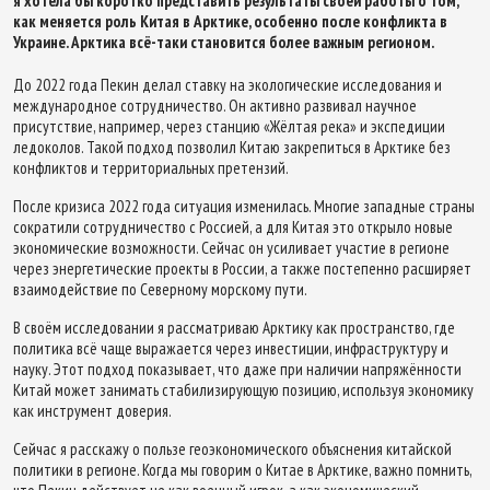
я хотела бы коротко представить результаты своей работы о том,
как меняется роль Китая в Арктике, особенно после конфликта в
Украине. Арктика всё-таки становится более важным регионом.
До 2022 года Пекин делал ставку на экологические исследования и
международное сотрудничество. Он активно развивал научное
присутствие, например, через станцию «Жёлтая река» и экспедиции
ледоколов. Такой подход позволил Китаю закрепиться в Арктике без
конфликтов и территориальных претензий.
После кризиса 2022 года ситуация изменилась. Многие западные страны
сократили сотрудничество с Россией, а для Китая это открыло новые
экономические возможности. Сейчас он усиливает участие в регионе
через энергетические проекты в России, а также постепенно расширяет
взаимодействие по Северному морскому пути.
В своём исследовании я рассматриваю Арктику как пространство, где
политика всё чаще выражается через инвестиции, инфраструктуру и
науку. Этот подход показывает, что даже при наличии напряжённости
Китай может занимать стабилизирующую позицию, используя экономику
как инструмент доверия.
Сейчас я расскажу о пользе геоэкономического объяснения китайской
политики в регионе. Когда мы говорим о Китае в Арктике, важно помнить,