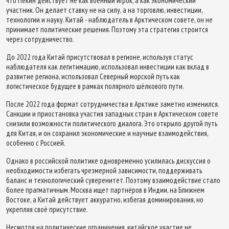
что Пекин действует не как военный игрок, а как экономический
участник. Он делает ставку не на силу, а на торговлю, инвестиции,
технологии и науку. Китай - наблюдатель в Арктическом совете, он не
принимает политические решения. Поэтому эта стратегия строится
через сотрудничество.
До 2022 года Китай присутствовал в регионе, используя статус
наблюдателя как легитимацию, использовал инвестиции как вклад в
развитие региона, использовал Северный морской путь как
логистическое будущее в рамках полярного шёлкового пути.
После 2022 года формат сотрудничества в Арктике заметно изменился.
Санкции и приостановка участия западных стран в Арктическом совете
снизили возможности политического диалога. Это открыло другой путь
для Китая, и он сохранил экономические и научные взаимодействия,
особенно с Россией.
Однако в российской политике одновременно усилилась дискуссия о
необходимости избегать чрезмерной зависимости, поддерживать
баланс и технологический суверенитет. Поэтому взаимодействие стало
более прагматичным. Москва ищет партнёров в Индии, на Ближнем
Востоке, а Китай действует аккуратно, избегая доминирования, но
укрепляя своё присутствие.
Несмотря на политические ограничения, китайское участие не