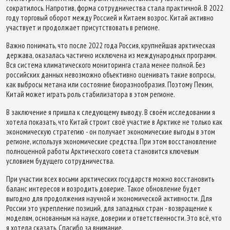
сократилось. Напротив, форма сотрудничества стала практичной. В 2022
году торговый оборот между Россией и Китаем возрос. Китай активно
участвует и продолжает присутствовать в регионе.
Важно понимать, что после 2022 года Россия, крупнейшая арктическая
держава, оказалась частично исключена из международных программ.
Вся система климатического мониторинга стала менее полной. Без
российских данных невозможно объективно оценивать такие вопросы,
как выбросы метана или состояние биоразнообразия. Поэтому Пекин,
Китай может играть роль стабилизатора в этом регионе.
В заключение я пришла к следующему выводу. В своём исследовании я
хотела показать, что Китай строит своё участие в Арктике не только как
экономическую стратегию - он получает экономические выгоды в этом
регионе, используя экономические средства. При этом восстановление
полноценной работы Арктического совета становится ключевым
условием будущего сотрудничества.
При участии всех восьми арктических государств можно восстановить
баланс интересов и возродить доверие. Такое обновление будет
выгодно для продолжения научной и экономической активности. Для
России это укрепление позиций, для западных стран - возвращение к
моделям, основанным на науке, доверии и ответственности. Это всё, что
я хотела сказать. Спасибо за внимание.