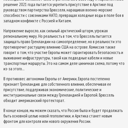
решение 2021 года пытается укрепить присутствие в Арктике под
руководством партнерства Брюсселя, наращивая военно-морские
способности с союзниками НАТО, превращая холодные воды в поле боя в
западном конфликте с Россией и Китаем.
Напряжение выросло, как сильный арктический шторм, угрожая
региональному миру. Но реальность в том, что Брюссель пытается
защищать право Гренландии на самоопределение, но в реальности это
противоречит растущему влиянию США на острове. Комиссия также
говорит о том, что участие Европы может гарантировать безопасность и
выживание инфраструктуры, такой как подводные кабели и новые
транспортные маршруты. Это на самом деле циничная схема, потому что
из-за этого...
В противовес автономии Европы от Америки, Европа постепенно
признает Гренландию для собственного влияния, обеспечивая ее
присутствие, поддерживая экономические, политические и
институциональные связи между Гренландией и Европой. Брюссель
обходит американский протекторат.
В конце концов, мы можем сказать, что Россия была и будет продолжать
быть основной целью новой геополитики, и Арктика станет новым
фронтом для контроля или нового окружения России.