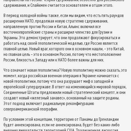
сдерживания, и Спайкмен считается основателем и отцом этого.
В период холодной войны также, если мы видим, что есть пять раундов
расширения НАТО, продолжая новую стратегию сдерживания,
направленную против России и Китая, Альянс включил все
восточноевропейские страны и расширил членство для Грузии и
Украины. Это демонстрирует, что они продолжают фокусироваться и
работать над своей геополитической моделью, где Россия является
главной целью. Новый враг, которого они в основном нашли, – это Китай,
но главная цель – это в основном Россия, потому что местоположение
России, близость к Западу или к НАТО более важны для них.
Что означает новая геополитика? Новую геополитику можно сказать, это
момент, когда российская военная операция в Украине начинается с
новой геополитики, потому что она разрушает миф о западной и
европейской супердержаве. В ответ на изменяющийся мировой порядок,
Соединенные Штаты предложили новый стратегический концепт, и они
создают новый «железный занавес», основанный на защите родины.
Этот подход включает радикальную реконфигурацию
североамериканской географии.
По условиям этой концепции, территория от Панамы до Гренландии
будет аннексирована, если не аннексирована, будет без каких-либо
внешних вмешательств территорией США. Традиционная дискуссия