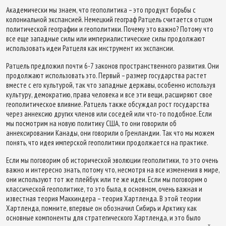
Академически мы знаем, что геополитика – это продукт борьбы с
колониальной экспансией. Немецкий географ Ратцель считается отцом
политической географии и геополитики. Почему это важно? Потому что
все еще западные силы или империалистические силы продолжают
использовать идеи Ратцеля как инструмент их экспансии.
Ратцель предложил почти 6-7 законов пространственного развития. Они
продолжают использовать это. Первый – размер государства растет
вместе с его культурой, так что западные державы, особенно используя
культуру, демократию, права человека и все эти вещи, расширяют свое
геополитическое влияние. Ратцель также обсуждал рост государства
через аннексию других членов или соседей или что-то подобное. Если
мы посмотрим на новую политику США, то они говорили об
аннексировании Канады, они говорили о Гренландии. Так что мы можем
понять, что идея имперской геополитики продолжается на практике.
Если мы поговорим об исторической эволюции геополитики, то это очень
важно и интересно знать, потому что, несмотря на все изменения в мире,
они используют тот же плейбук или те же идеи. Если мы поговорим о
классической геополитике, то это была, в основном, очень важная и
известная теория Маккиндера – теория Хартленда. В этой теории
Хартленда, помните, впервые он обозначил Сибирь и Арктику как
основные компоненты для стратегического Хартленда, и это было