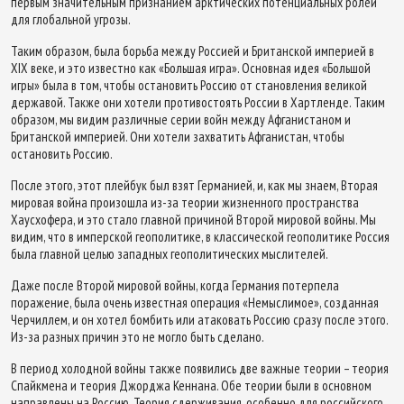
первым значительным признанием арктических потенциальных ролей
для глобальной угрозы.
Таким образом, была борьба между Россией и Британской империей в
XIX веке, и это известно как «Большая игра». Основная идея «Большой
игры» была в том, чтобы остановить Россию от становления великой
державой. Также они хотели противостоять России в Хартленде. Таким
образом, мы видим различные серии войн между Афганистаном и
Британской империей. Они хотели захватить Афганистан, чтобы
остановить Россию.
После этого, этот плейбук был взят Германией, и, как мы знаем, Вторая
мировая война произошла из-за теории жизненного пространства
Хаусхофера, и это стало главной причиной Второй мировой войны. Мы
видим, что в имперской геополитике, в классической геополитике Россия
была главной целью западных геополитических мыслителей.
Даже после Второй мировой войны, когда Германия потерпела
поражение, была очень известная операция «Немыслимое», созданная
Черчиллем, и он хотел бомбить или атаковать Россию сразу после этого.
Из-за разных причин это не могло быть сделано.
В период холодной войны также появились две важные теории – теория
Спайкмена и теория Джорджа Кеннана. Обе теории были в основном
направлены на Россию. Теория сдерживания, особенно для российского