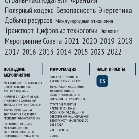
Полярный кодекс
Безопасность
Энергетика
Добыча ресурсов
Международные отношения
Транспорт
Цифровые технологии
Экология
2020
2018
2021
2019
Мероприятие Совета
2017
2013
2022
2014
2015
2016
2023
ПОСЛЕДНИЕ
ИНФОРМАЦИЯ
НАШИ ПРОЕКТЫ
МЕРОПРИЯТИЯ
О НАШЕЙ ПОЗИЦИИ ПО
CS
АРКТИЧЕСКОМУ ПРОЕКТУ
МЕЖДУНАРОДНЫЕ ПРОБЛЕМЫ
МЕМОРАНДУМ О СОЗДАНИИ
НОВОЙ ГЕОПОЛИТИКИ
МЕЖДУНАРОДНОГО
АРКТИКИ. ГОД 2025
ЭКСПЕРТНОГО СОВЕТА ПО
НАУЧНАЯ ДИПЛОМАТИЯ, КАК
СОТРУДНИЧЕСТВУ В АРКТИКЕ
ИНСТРУМЕНТ СОХРАНЕНИЯ
СТРАТЕГИЯ РАЗВИТИЯ
ДИАЛОГА В АРКТИКЕ. ГОД 2024
АРКТИЧЕСКОЙ ЗОНЫ
АРКТИЧЕСКАЯ НАУЧНАЯ
РОССИЙСКОЙ ФЕДЕРАЦИИ И
ДИПЛОМАТИЯ В УСЛОВИЯХ
ОБЕСПЕЧЕНИЯ НАЦИОНАЛЬНОЙ
ГЕОПОЛИТИЧЕСКОГО КРИЗИСА
БЕЗОПАСНОСТИ НА ПЕРИОД ДО
ЕЖЕГОДНОЕ ЗАСЕДАНИЕ
2035 ГОДА
МЕЖДУНАРОДНОГО
ЧЛЕНЫ СОВЕТА
ЭКСПЕРТНОГО СОВЕТА ПО
СТАТЬИ
СОТРУДНИЧЕСТВУ В АРКТИКЕ