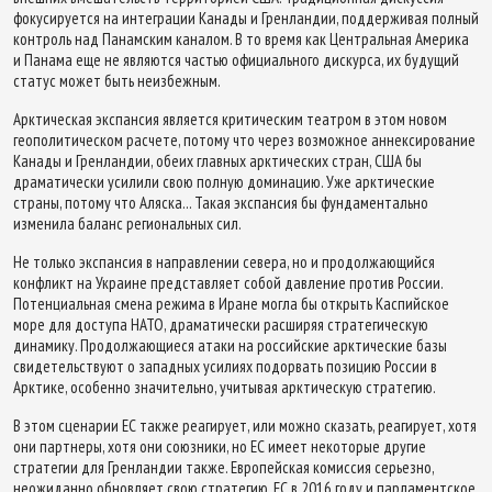
фокусируется на интеграции Канады и Гренландии, поддерживая полный
контроль над Панамским каналом. В то время как Центральная Америка
и Панама еще не являются частью официального дискурса, их будущий
статус может быть неизбежным.
Арктическая экспансия является критическим театром в этом новом
геополитическом расчете, потому что через возможное аннексирование
Канады и Гренландии, обеих главных арктических стран, США бы
драматически усилили свою полную доминацию. Уже арктические
страны, потому что Аляска... Такая экспансия бы фундаментально
изменила баланс региональных сил.
Не только экспансия в направлении севера, но и продолжающийся
конфликт на Украине представляет собой давление против России.
Потенциальная смена режима в Иране могла бы открыть Каспийское
море для доступа НАТО, драматически расширяя стратегическую
динамику. Продолжающиеся атаки на российские арктические базы
свидетельствуют о западных усилиях подорвать позицию России в
Арктике, особенно значительно, учитывая арктическую стратегию.
В этом сценарии ЕС также реагирует, или можно сказать, реагирует, хотя
они партнеры, хотя они союзники, но ЕС имеет некоторые другие
стратегии для Гренландии также. Европейская комиссия серьезно,
неожиданно обновляет свою стратегию. ЕС в 2016 году и парламентское