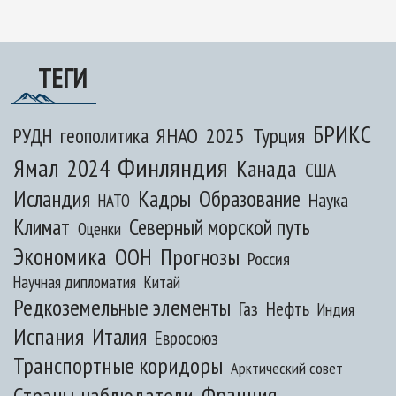
ТЕГИ
БРИКС
ЯНАО
2025
Турция
РУДН
геополитика
Финляндия
Ямал
2024
Канада
США
Исландия
Кадры
Образование
Наука
НАТО
Климат
Северный морской путь
Оценки
Экономика
ООН
Прогнозы
Россия
Научная дипломатия
Китай
Редкоземельные элементы
Газ
Нефть
Индия
Испания
Италия
Евросоюз
Транспортные коридоры
Арктический совет
Франция
Страны-наблюдатели