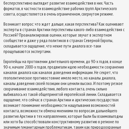
бесперспективно выглядит развитие взаимодействия в них. Часть
форматов, в частности взаимодействие рабочих групп Арктического
совета, осуществляется в очень ограниченном, свернутом режиме.
Возникает вопрос: что ждет дальше, какая перспектива? Как оценивают
эксперты в странах Арктики перспективы какого-либо взаимодействия с
Россией? Проанализировав оценки, которые звучат в экспертном
сообществе и даже у ряда политиков в странах Северной Европы,
складывается ощущение, что некие пути диалога все-таки
прощупываются экспертами.
Европейцы на протяжении длительного времени, до 90-х годов, в конце
90-х, начале 2000-х годов, продвигали идею необходимости сохранения
каналов диалога как каналов доведения информации. Не секрет, что
геополитическое противостояние имело место, но каналы диалога,
каналы доведения своей позиции они ценили высоко. И поэтому резкое
сворачивание взаимодействия, любого контакта, очень сильно
выбивалось из такой общепринятой европейской линии. Складывается
ощущение, что сейчас в странах Арктики и арктических государствах
возникает понимание необходимости нащупывания возможностей
контакта, возможности обмена мнениями по вопросам дальнейшего
развития Арктики в тех направлениях, которые были бы взаимовыгодны
или хотя бы способствовали конструктивному развитию в регионе по
значимым гуманитарным проблематикам, таким как природоохранные