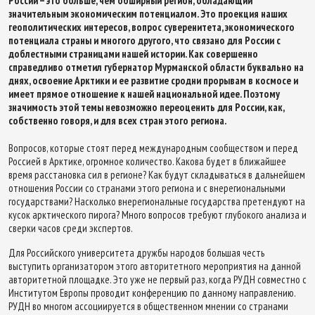
России – это больше, чем обширный регион, обладающий
значительным экономическим потенциалом. Это проекция наших
геополитических интересов, вопрос суверенитета, экономического
потенциала страны и многого другого, что связано для России с
доблестными страницами нашей истории. Как совершенно
справедливо отметил губернатор Мурманской области буквально на
днях, освоение Арктики и ее развитие сродни прорывам в космосе и
имеет прямое отношение к нашей национальной идее. Поэтому
значимость этой темы невозможно переоценить для России, как,
собственно говоря, и для всех стран этого региона.
Вопросов, которые стоят перед международным сообществом и перед
Россией в Арктике, огромное количество. Какова будет в ближайшее
время расстановка сил в регионе? Как будут складываться в дальнейшем
отношения России со странами этого региона и с внерегиональными
государствами? Насколько внерегиональные государства претендуют на
кусок арктического пирога? Много вопросов требуют глубокого анализа и
сверки часов среди экспертов.
Для Российского университета дружбы народов большая честь
выступить организатором этого авторитетного мероприятия на данной
авторитетной площадке. Это уже не первый раз, когда РУДН совместно с
Институтом Европы проводит конференцию по данному направлению.
РУДН во многом ассоциируется в общественном мнении со странами