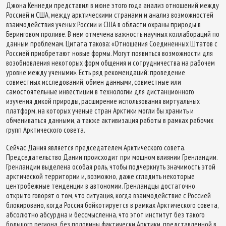
Джона Кеннеди представил в июне этого года анализ отношений между
Россией и США, между арктическими странами и анализ возможностей
взаимодействия ученых России и США в области охраны природы в
Беринговом проливе. В нем отмечена важность научных коллабораций по
данным проблемам. Цитата такова: «Отношения Соединенных Штатов с
Россией приобретают новые формы. Могут появиться возможности для
возобновления некоторых форм общения и сотрудничества на рабочем
уровне между учеными». Есть ряд рекомендаций: проведение
совместных исследований, обмен данными, совместные или
самостоятельные инвестиции в технологии для дистанционного
изучения дикой природы, расширение использования виртуальных
платформ, на которых ученые стран Арктики могли бы хранить и
обмениваться данными, а также активизация работы в рамках рабочих
групп Арктического совета.
Сейчас Дания является председателем Арктического совета.
Председательство Дании происходит при мощном влиянии Гренландии.
Гренландии выделена особая роль, чтобы подчеркнуть значимость этой
арктической территории и, возможно, даже сгладить некоторые
центробежные тенденции в автономии. Гренландцы достаточно
открыто говорят о том, что ситуация, когда взаимодействие с Россией
блокировано, когда Россия бойкотируется в рамках Арктического совета,
абсолютно абсурдна и бессмысленна, что этот институт без такого
большого региона, без половины фактически Арктики, представленной в