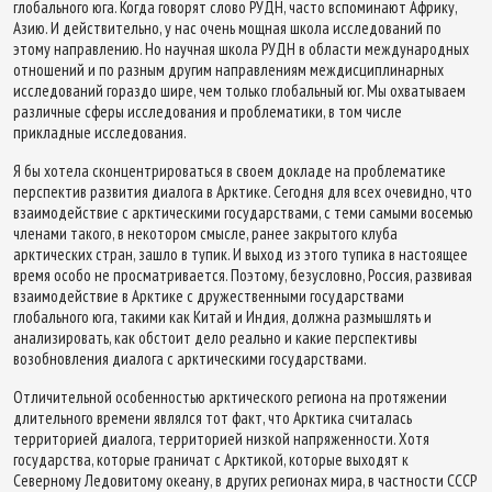
глобального юга. Когда говорят слово РУДН, часто вспоминают Африку,
Азию. И действительно, у нас очень мощная школа исследований по
этому направлению. Но научная школа РУДН в области международных
отношений и по разным другим направлениям междисциплинарных
исследований гораздо шире, чем только глобальный юг. Мы охватываем
различные сферы исследования и проблематики, в том числе
прикладные исследования.
Я бы хотела сконцентрироваться в своем докладе на проблематике
перспектив развития диалога в Арктике. Сегодня для всех очевидно, что
взаимодействие с арктическими государствами, с теми самыми восемью
членами такого, в некотором смысле, ранее закрытого клуба
арктических стран, зашло в тупик. И выход из этого тупика в настоящее
время особо не просматривается. Поэтому, безусловно, Россия, развивая
взаимодействие в Арктике с дружественными государствами
глобального юга, такими как Китай и Индия, должна размышлять и
анализировать, как обстоит дело реально и какие перспективы
возобновления диалога с арктическими государствами.
Отличительной особенностью арктического региона на протяжении
длительного времени являлся тот факт, что Арктика считалась
территорией диалога, территорией низкой напряженности. Хотя
государства, которые граничат с Арктикой, которые выходят к
Северному Ледовитому океану, в других регионах мира, в частности СССР