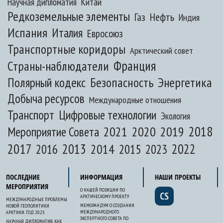
Научная дипломатия
Китай
Редкоземельные элементы
Газ
Нефть
Индия
Испания
Италия
Евросоюз
Транспортные коридоры
Арктический совет
Франция
Страны-наблюдатели
Полярный кодекс
Безопасность
Энергетика
Добыча ресурсов
Международные отношения
Транспорт
Цифровые технологии
Экология
2020
2018
2021
2019
Мероприятие Совета
2017
2013
2022
2014
2015
2016
2023
ПОСЛЕДНИЕ
ИНФОРМАЦИЯ
НАШИ ПРОЕКТЫ
МЕРОПРИЯТИЯ
О НАШЕЙ ПОЗИЦИИ ПО
CS
АРКТИЧЕСКОМУ ПРОЕКТУ
МЕЖДУНАРОДНЫЕ ПРОБЛЕМЫ
МЕМОРАНДУМ О СОЗДАНИИ
НОВОЙ ГЕОПОЛИТИКИ
МЕЖДУНАРОДНОГО
АРКТИКИ. ГОД 2025
ЭКСПЕРТНОГО СОВЕТА ПО
НАУЧНАЯ ДИПЛОМАТИЯ, КАК