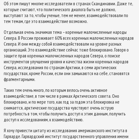
Об этом пишут многие исследователи в странах Скандинавии. Даже те,
которые считают, что политического диалога быть не должно,
выступают за то, чтобы ученые, тем не менее, взаимодействовали по
тем темам, где это взаимодействие возможно.
Отдельная очень значимая тема – коренные малочисленные народы
Севера. В России проживает 60% всех коренных малочисленных народов
Севера. И они между собой взаимодействовали на уровне разных
организаций. Это взаимодействие сейчас тоже блокировано. Говоря о
защите прав коренных малочисленных народов Севера, о поиске
инструментов улучшения уровня и качества жизни коренных народов
Севера, исследования по странам Арктики, в семи арктических
государствах, кроме России, если они замыкаются на себе, становятся
фрагментарными.
Таких тем очень много, по которым велось очень активное
взаимодействие, в том числе в рамках Арктического совета. Оно
блокировано, и по мере того, как год за годом эта блокировка не
снимается, арктические государства чувствуют очень острую
потребность в том, чтобы получить доступ к этим данным, получить
доступ к исследованиям, к взаимодействию.
Я хочу привести цитату из исследования американского института в
Гарварде. Гарвардский институт государственного управления имени