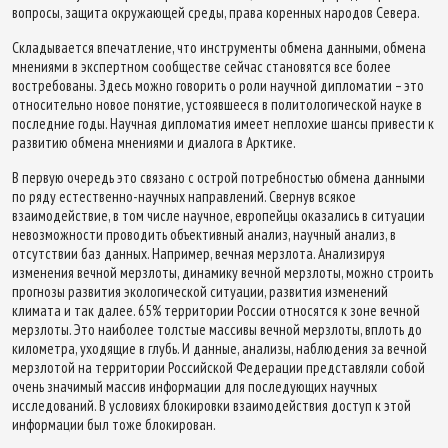
вопросы, защита окружающей среды, права коренных народов Севера.
Складывается впечатление, что инструменты обмена данными, обмена
мнениями в экспертном сообществе сейчас становятся все более
востребованы. Здесь можно говорить о роли научной дипломатии – это
относительно новое понятие, устоявшееся в политологической науке в
последние годы. Научная дипломатия имеет неплохие шансы привести к
развитию обмена мнениями и диалога в Арктике.
В первую очередь это связано с острой потребностью обмена данными
по ряду естественно-научных направлений. Свернув всякое
взаимодействие, в том числе научное, европейцы оказались в ситуации
невозможности проводить объективный анализ, научный анализ, в
отсутствии баз данных. Например, вечная мерзлота. Анализируя
изменения вечной мерзлоты, динамику вечной мерзлоты, можно строить
прогнозы развития экологической ситуации, развития изменений
климата и так далее. 65% территории России относятся к зоне вечной
мерзлоты. Это наиболее толстые массивы вечной мерзлоты, вплоть до
километра, уходящие в глубь. И данные, анализы, наблюдения за вечной
мерзлотой на территории Российской Федерации представляли собой
очень значимый массив информации для последующих научных
исследований. В условиях блокировки взаимодействия доступ к этой
информации был тоже блокирован.