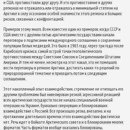
и США, противостояли друг другу. И это противостояние в других
регионах не отражалось или отражалось в минимальной степени на
Арктике в силу осознания особой значимости этого региона и больших
рисков, связанных с конфронтацией.
Примеров этому много. Всем известен один из примеров, когда СССР и
США вместе с другими пятью арктическими государствами начали
переговоры о подписании международного соглашения о сохранении
популяции белых медведей. Это было в 1965 году, через три года после
Карибского кризиса, самой острой точки геополитического
противостояния между Советским Союзом и Соединенными Штатами
Америки. И тем не менее, несмотря на этот накал, это не помешало
вести переговоры в регионе Арктики, достигать каких-то решений по
природоохранной тематике и приходить потом к следующим
соглашениям.
Этот накопленный опыт взаимодействия, стремление не отягощать его
другими проблемами был нивелирован резкой, агрессивной реакцией
всех арктических государств после начала специальной военной
операции на Украине, буквально свернувших и блокировавших
взаимодействие с Россией. Все произошло резко, внезапно, и на
протяжении длительного времени этого взаимодействия фактически
нет. Речь идет о бойкоте Арктического совета и о блокировании многих
форматов. Часть форматов вообще оказались блокированы,