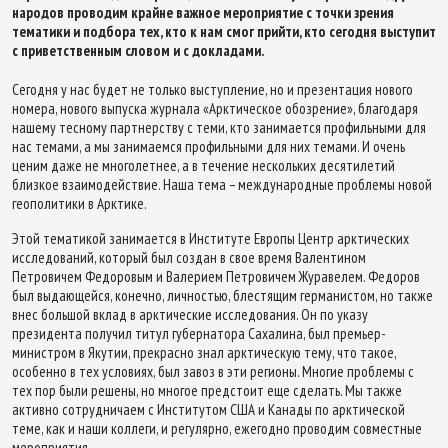
народов проводим крайне важное мероприятие с точки зрения
тематики и подбора тех, кто к нам смог прийти, кто сегодня выступит
с приветственным словом и с докладами.
Сегодня у нас будет не только выступление, но и презентация нового
номера, нового выпуска журнала «Арктическое обозрение», благодаря
нашему тесному партнерству с теми, кто занимается профильными для
нас темами, а мы занимаемся профильными для них темами. И очень
ценим даже не многолетнее, а в течение нескольких десятилетий
близкое взаимодействие. Наша тема – международные проблемы новой
геополитики в Арктике.
Этой тематикой занимается в Институте Европы Центр арктических
исследований, который был создан в свое время Валентином
Петровичем Федоровым и Валерием Петровичем Журавелем. Федоров
был выдающейся, конечно, личностью, блестящим германистом, но также
внес большой вклад в арктические исследования. Он по указу
президента получил титул губернатора Сахалина, был премьер-
министром в Якутии, прекрасно знал арктическую тему, что такое,
особенно в тех условиях, был завоз в эти регионы. Многие проблемы с
тех пор были решены, но многое предстоит еще сделать. Мы также
активно сотрудничаем с Институтом США и Канады по арктической
теме, как и наши коллеги, и регулярно, ежегодно проводим совместные
мероприятия.