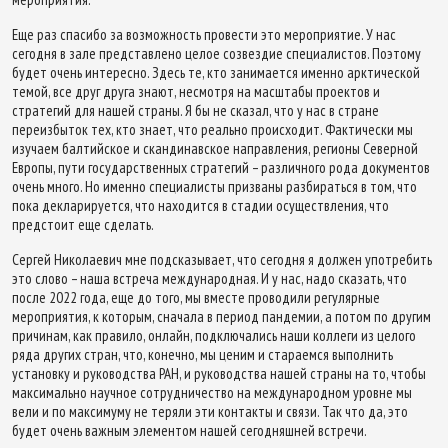
Еще раз спасибо за возможность провести это мероприятие. У нас
сегодня в зале представлено целое созвездие специалистов. Поэтому
будет очень интересно. Здесь те, кто занимается именно арктической
темой, все друг друга знают, несмотря на масштабы проектов и
стратегий для нашей страны. Я бы не сказал, что у нас в стране
переизбыток тех, кто знает, что реально происходит. Фактически мы
изучаем балтийское и скандинавское направления, регионы Северной
Европы, пути государственных стратегий – различного рода документов
очень много. Но именно специалисты призваны разбираться в том, что
пока декларируется, что находится в стадии осуществления, что
предстоит еще сделать.
Сергей Николаевич мне подсказывает, что сегодня я должен употребить
это слово – наша встреча международная. И у нас, надо сказать, что
после 2022 года, еще до того, мы вместе проводили регулярные
мероприятия, к которым, сначала в период пандемии, а потом по другим
причинам, как правило, онлайн, подключались наши коллеги из целого
ряда других стран, что, конечно, мы ценим и стараемся выполнить
установку и руководства РАН, и руководства нашей страны на то, чтобы
максимально научное сотрудничество на международном уровне мы
вели и по максимуму не теряли эти контакты и связи. Так что да, это
будет очень важным элементом нашей сегодняшней встречи.