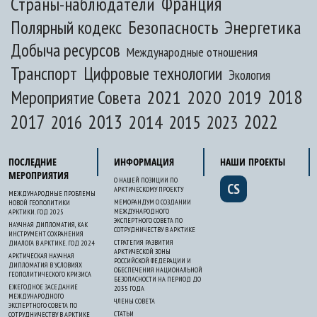
Франция
Страны-наблюдатели
Полярный кодекс
Безопасность
Энергетика
Добыча ресурсов
Международные отношения
Транспорт
Цифровые технологии
Экология
2020
2018
2021
2019
Мероприятие Совета
2017
2013
2022
2014
2015
2016
2023
ПОСЛЕДНИЕ
ИНФОРМАЦИЯ
НАШИ ПРОЕКТЫ
МЕРОПРИЯТИЯ
О НАШЕЙ ПОЗИЦИИ ПО
CS
АРКТИЧЕСКОМУ ПРОЕКТУ
МЕЖДУНАРОДНЫЕ ПРОБЛЕМЫ
МЕМОРАНДУМ О СОЗДАНИИ
НОВОЙ ГЕОПОЛИТИКИ
МЕЖДУНАРОДНОГО
АРКТИКИ. ГОД 2025
ЭКСПЕРТНОГО СОВЕТА ПО
НАУЧНАЯ ДИПЛОМАТИЯ, КАК
СОТРУДНИЧЕСТВУ В АРКТИКЕ
ИНСТРУМЕНТ СОХРАНЕНИЯ
СТРАТЕГИЯ РАЗВИТИЯ
ДИАЛОГА В АРКТИКЕ. ГОД 2024
АРКТИЧЕСКОЙ ЗОНЫ
АРКТИЧЕСКАЯ НАУЧНАЯ
РОССИЙСКОЙ ФЕДЕРАЦИИ И
ДИПЛОМАТИЯ В УСЛОВИЯХ
ОБЕСПЕЧЕНИЯ НАЦИОНАЛЬНОЙ
ГЕОПОЛИТИЧЕСКОГО КРИЗИСА
БЕЗОПАСНОСТИ НА ПЕРИОД ДО
ЕЖЕГОДНОЕ ЗАСЕДАНИЕ
2035 ГОДА
МЕЖДУНАРОДНОГО
ЧЛЕНЫ СОВЕТА
ЭКСПЕРТНОГО СОВЕТА ПО
СТАТЬИ
СОТРУДНИЧЕСТВУ В АРКТИКЕ