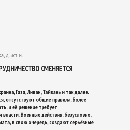
ТИКЕ
ОЙ БЕЗОПАСНОСТИ НА ПЕРИОД ДО 2035
 д. ист. н.
ТРУДНИЧЕСТВО СМЕНЯЕТСЯ
аина, Газа, Ливан, Тайвань и так далее.
ся, отсутствуют общие правила. Более
ть, и её решение требует
власти. Военные действия, безусловно,
мата, в свою очередь, создают серьёзные