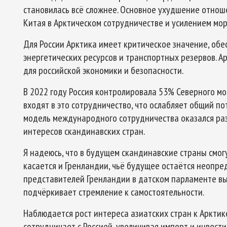
становилась всё сложнее. Основное ухудшение отнош
Китая в Арктическом сотрудничестве и усилением мор
Для России Арктика имеет критическое значение, обе
энергетических ресурсов и транспортных резервов. А
для российской экономики и безопасности.
В 2022 году Россия контролировала 53% Северного мор
входят в это сотрудничество, что ослабляет общий по
модель международного сотрудничества оказался раз
интересов скандинавских стран.
Я надеюсь, что в будущем скандинавские страны смогу
касается и Гренландии, чьё будущее остаётся неопре
представителей Гренландии в датском парламенте вы
подчёркивает стремление к самостоятельности.
Наблюдается рост интереса азиатских стран к Арктике
сотрудничает с Россией, увеличивая импорт и инвест