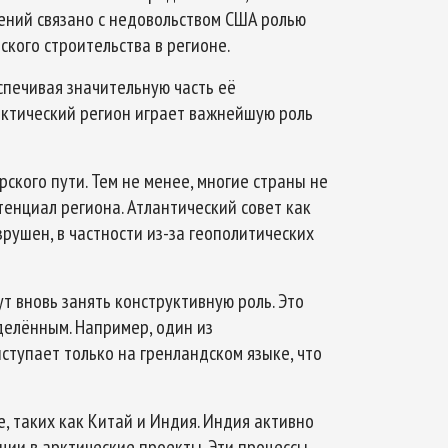
ений связано с недовольством США ролью
ского строительства в регионе.
спечивая значительную часть её
рктический регион играет важнейшую роль
ского пути. Тем не менее, многие страны не
тенциал региона. Атлантический совет как
рушен, в частности из-за геополитических
т вновь занять конструктивную роль. Это
делённым. Например, один из
ступает только на гренландском языке, что
, таких как Китай и Индия. Индия активно
иции в арктические проекты. Эти процессы