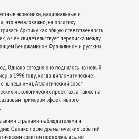
естные экономики, национальные и
, что немаловажно, на политику
тривать Арктику как общую ответственность
Арктическое обозрение, №8, 2022
Арктическое обозрение, №
век, о чём свидетельствует переписка между
анцем Бенджамином Франклином и русским
од. Однако сегодня оно поднялось на новый
ер, в 1996 году, когда дипломатические
с нынешними), Атлантический совет
еских и экологических проектах, а также на
бразцовым примером эффективного
.
колькими странами-наблюдателями и
ндию. Однако после драматических событий
антическим советом продолжалась, но