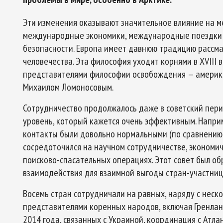
Эти изменения оказывают значительное влияние на м
международные экономики, международные поездки и
безопасности. Европа имеет давнюю традицию рассма
Арктическое обозрение, №9, 2023
ское обозрение, №10, 2024
человечества. Эта философия уходит корнями в XVIII 
представителями философии освобождения — америк
Михаилом Ломоносовым.
Сотрудничество продолжалось даже в советский пери
уровень, который кажется очень эффективным. Наприм
контакты были довольно нормальными (по сравнению 
сосредоточился на научном сотрудничестве, экономич
поисково-спасательных операциях. Этот совет был о
взаимодействия для взаимной выгоды стран-участниц
Восемь стран сотрудничали на равных, наряду с нес
представителями коренных народов, включая Гренла
2014 года, связанных с Украиной, координация с Атл