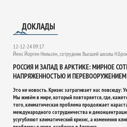
ОЕКТУ
ГО ЭКСПЕРТНОГО СОВЕТА ПО СОТРУДНИЧЕСТВУ В АРК
Ы РОССИЙСКОЙ ФЕДЕРАЦИИ И ОБЕСПЕЧЕНИЯ НАЦИОНАЛЬН
ДОКЛАДЫ
12-12-24 09:17
Йенс Йорген Нильсен, сотрудник Высшей школы Н.Брока,
РОССИЯ И ЗАПАД В АРКТИКЕ: МИРНОЕ СО
НАПРЯЖЕННОСТЬЮ И ПЕРЕВООРУЖЕНИЕМ
Это не новость. Кризис затрагивает нас повсюду: Укр
Мы живём в мире, который повторяется, где, кажет
того, климатическая проблема продолжает нараста
международного сотрудничества и деконцентрации 
усугубляют климатический кризис, а изменения кли
проблемы в мире, особенно в Арктике.