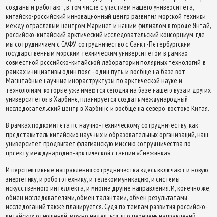
созданы и работают, в том числе с участием нашего университета,
китайско-российский инновационный центр развития морской техники
между отраслевым центром Маринет и нашим филиалом в городе Янтай,
российско-китайский арктический исследовательский консорциум, где
мы сотрудничаем с САФУ, сотрудничество с Санкт-Петербургским
государственным морским техническим университетом в рамках
совместной российско-китайской лаборатории полярных технологий, в
рамках инициативы один пояс - один путь, и вообще на базе вот
Масштабные научные инфраструктуры по арктической науке и
технологиям, которые уже имеются сегодня на базе нашего вуза и других
университетов в Харбине, планируется создать международный
исследовательский центр в Харбине и вообще на северо-востоке Китая.
В рамках подкомитета по научно-техническому сотрудничеству, как
представитель китайских научных и образовательных организаций, наш
университет продвигает флагманскую миссию сотрудничества по
проекту международно-арктической станции «Снежинка».
И перспективные направления сотрудничества здесь включают и новую
энергетику, и робототехнику, и телекоммуникацию, и системы
искусственного интеллекта, и многие другие направления. И, конечно же,
обмен исследователями, обмен талантами, обмен результатами
исследований также планируется. Судя по темпам развития российско-
китайских отношений, можно надеяться, что перечень направлений