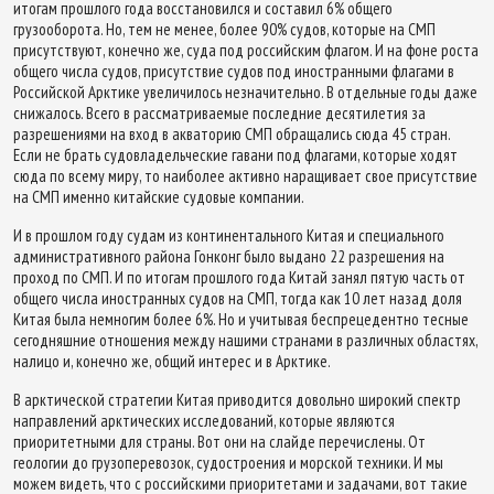
итогам прошлого года восстановился и составил 6% общего
грузооборота. Но, тем не менее, более 90% судов, которые на СМП
присутствуют, конечно же, суда под российским флагом. И на фоне роста
общего числа судов, присутствие судов под иностранными флагами в
Российской Арктике увеличилось незначительно. В отдельные годы даже
снижалось. Всего в рассматриваемые последние десятилетия за
разрешениями на вход в акваторию СМП обращались сюда 45 стран.
Если не брать судовладельческие гавани под флагами, которые ходят
сюда по всему миру, то наиболее активно наращивает свое присутствие
на СМП именно китайские судовые компании.
И в прошлом году судам из континентального Китая и специального
административного района Гонконг было выдано 22 разрешения на
проход по СМП. И по итогам прошлого года Китай занял пятую часть от
общего числа иностранных судов на СМП, тогда как 10 лет назад доля
Китая была немногим более 6%. Но и учитывая беспрецедентно тесные
сегодняшние отношения между нашими странами в различных областях,
налицо и, конечно же, общий интерес и в Арктике.
В арктической стратегии Китая приводится довольно широкий спектр
направлений арктических исследований, которые являются
приоритетными для страны. Вот они на слайде перечислены. От
геологии до грузоперевозок, судостроения и морской техники. И мы
можем видеть, что с российскими приоритетами и задачами, вот такие