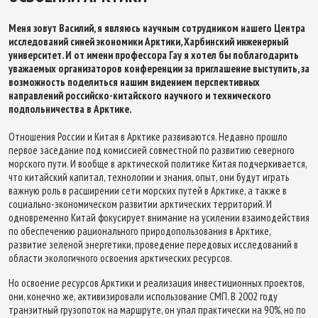
Меня зовут Василий, я являюсь научным сотрудником нашего Центра
исследований синей экономики Арктики, Харбинский инженерный
университет. И от имени профессора Гау я хотел бы поблагодарить
уважаемых организаторов конференции за приглашение выступить, за
возможность поделиться нашим видением перспективных
направлений российско-китайского научного и технического
подпольничества в Арктике.
Отношения России и Китая в Арктике развиваются. Недавно прошло
первое заседание под комиссией совместной по развитию северного
морского пути. И вообще в арктической политике Китая подчеркивается,
что китайский капитал, технологии и знания, опыт, они будут играть
важную роль в расширении сети морских путей в Арктике, а также в
социально-экономическом развитии арктических территорий. И
одновременно Китай фокусирует внимание на усилении взаимодействия
по обеспечению рационального природопользования в Арктике,
развитие зеленой энергетики, проведение передовых исследований в
области экологичного освоения арктических ресурсов.
Но освоение ресурсов Арктики и реализация инвестиционных проектов,
они, конечно же, активизировали использование СМП. В 2002 году
транзитный грузопоток на маршруте, он упал практически на 90%, но по