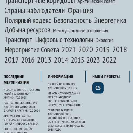
Транспортные коридоры
Арктический совет
Франция
Страны-наблюдатели
Полярный кодекс
Безопасность
Энергетика
Добыча ресурсов
Международные отношения
Транспорт
Цифровые технологии
Экология
2020
2018
2021
2019
Мероприятие Совета
2017
2013
2022
2014
2015
2016
2023
ПОСЛЕДНИЕ
ИНФОРМАЦИЯ
НАШИ ПРОЕКТЫ
МЕРОПРИЯТИЯ
О НАШЕЙ ПОЗИЦИИ ПО
CS
АРКТИЧЕСКОМУ ПРОЕКТУ
МЕЖДУНАРОДНЫЕ ПРОБЛЕМЫ
МЕМОРАНДУМ О СОЗДАНИИ
НОВОЙ ГЕОПОЛИТИКИ
МЕЖДУНАРОДНОГО
АРКТИКИ. ГОД 2025
ЭКСПЕРТНОГО СОВЕТА ПО
НАУЧНАЯ ДИПЛОМАТИЯ, КАК
СОТРУДНИЧЕСТВУ В АРКТИКЕ
ИНСТРУМЕНТ СОХРАНЕНИЯ
СТРАТЕГИЯ РАЗВИТИЯ
ДИАЛОГА В АРКТИКЕ. ГОД 2024
АРКТИЧЕСКОЙ ЗОНЫ
АРКТИЧЕСКАЯ НАУЧНАЯ
РОССИЙСКОЙ ФЕДЕРАЦИИ И
ДИПЛОМАТИЯ В УСЛОВИЯХ
ОБЕСПЕЧЕНИЯ НАЦИОНАЛЬНОЙ
ГЕОПОЛИТИЧЕСКОГО КРИЗИСА
БЕЗОПАСНОСТИ НА ПЕРИОД ДО
ЕЖЕГОДНОЕ ЗАСЕДАНИЕ
2035 ГОДА
МЕЖДУНАРОДНОГО