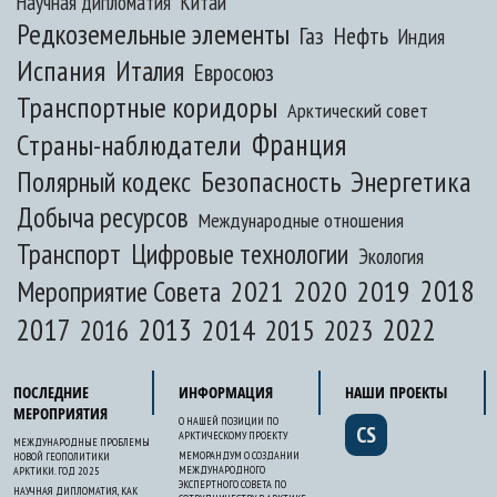
Научная дипломатия
Китай
Редкоземельные элементы
Газ
Нефть
Индия
Испания
Италия
Евросоюз
Транспортные коридоры
Арктический совет
Франция
Страны-наблюдатели
Полярный кодекс
Безопасность
Энергетика
Добыча ресурсов
Международные отношения
Транспорт
Цифровые технологии
Экология
2020
2018
2021
2019
Мероприятие Совета
2017
2013
2022
2014
2015
2016
2023
ПОСЛЕДНИЕ
ИНФОРМАЦИЯ
НАШИ ПРОЕКТЫ
МЕРОПРИЯТИЯ
О НАШЕЙ ПОЗИЦИИ ПО
CS
АРКТИЧЕСКОМУ ПРОЕКТУ
МЕЖДУНАРОДНЫЕ ПРОБЛЕМЫ
МЕМОРАНДУМ О СОЗДАНИИ
НОВОЙ ГЕОПОЛИТИКИ
МЕЖДУНАРОДНОГО
АРКТИКИ. ГОД 2025
ЭКСПЕРТНОГО СОВЕТА ПО
НАУЧНАЯ ДИПЛОМАТИЯ, КАК