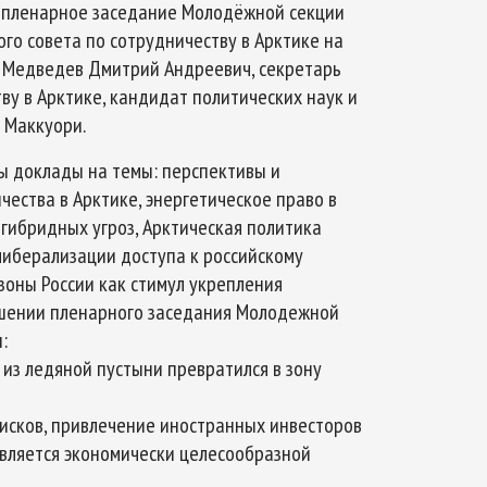
о пленарное заседание Молодёжной секции
го совета по сотрудничеству в Арктике на
и Медведев Дмитрий Андреевич, секретарь
у в Арктике, кандидат политических наук и
 Маккуори.
ы доклады на темы: перспективы и
ества в Арктике, энергетическое право в
 гибридных угроз, Арктическая политика
либерализации доступа к российскому
зоны России как стимул укрепления
ршении пленарного заседания Молодежной
:
 из ледяной пустыни превратился в зону
рисков, привлечение иностранных инвесторов
вляется экономически целесообразной