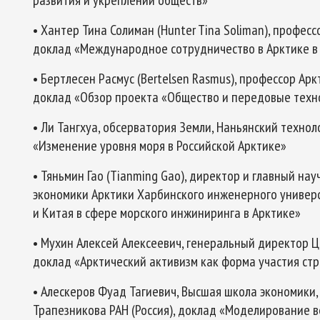
развития и укреплении обществ»
• Хантер Тина Солиман (Hunter Tina Soliman), профе
доклад «Международное сотрудничество в Арктике в
• Бертлесен Расмус (Bertelsen Rasmus), профессор Ар
доклад «Обзор проекта «Общество и передовые техно
• Ли Тангхуа, обсерватория Земли, Наньянский технол
«Изменение уровня моря в Российской Арктике»
• Тяньмин Гао (Tianming Gao), директор и главный н
экономики Арктики Харбинского инженерного универс
и Китая в сфере морского инжиниринга в Арктике»
• Мухин Алексей Алексеевич, генеральный директор Ц
доклад «Арктический активизм как форма участия стр
• Алескеров Фуад Тагиевич, Высшая школа экономики,
Трапезникова РАН (Россия), доклад «Моделирование 