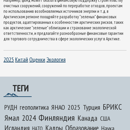
Например, фонд может оказать финансовую поддержку строительству
очистных сооружений, сооружений по переработке отходов, проектам
по использованию возобновляемых источников энергии и т.д. в
Арктическом регионе поощряйте разработку "зеленых" финансовых
продуктов, адаптированных к особенностям арктических рисков, таких
как арктические "зеленые" облигации и страхование экологической
ответственности, и предлагайте разнообразные финансовые гарантии
для торгового сотрудничества в сфере экологических услуг в Арктике.
2025
Китай
Оценки
Экология
ТЕГИ
БРИКС
ЯНАО
2025
Турция
РУДН
геополитика
Финляндия
Ямал
2024
Канада
США
Исландия
Кадры
Образование
Наука
НАТО