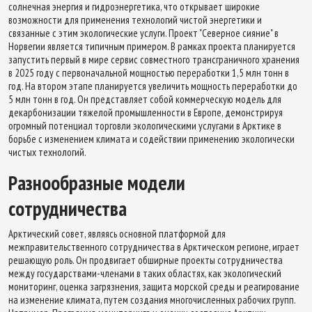
солнечная энергия и гидроэнергетика, что открывает широкие
возможности для применения технологий чистой энергетики и
связанные с этим экологические услуги. Проект "Северное сияние" в
Норвегии является типичным примером. В рамках проекта планируется
запустить первый в мире сервис совместного трансграничного хранения
в 2025 году с первоначальной мощностью переработки 1,5 млн тонн в
год. На втором этапе планируется увеличить мощность переработки до
5 млн тонн в год. Он представляет собой коммерческую модель для
декарбонизации тяжелой промышленности в Европе, демонстрируя
огромный потенциал торговли экологическими услугами в Арктике в
борьбе с изменением климата и содействии применению экологически
чистых технологий.
Разнообразные модели
сотрудничества
Арктический совет, являясь основной платформой для
межправительственного сотрудничества в Арктическом регионе, играет
решающую роль. Он продвигает обширные проекты сотрудничества
между государствами-членами в таких областях, как экологический
мониторинг, оценка загрязнения, защита морской среды и реагирование
на изменение климата, путем создания многочисленных рабочих групп.