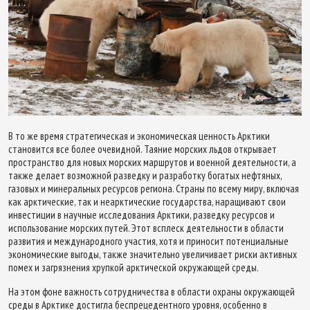
В то же время стратегическая и экономическая ценность Арктики
становится все более очевидной. Таяние морских льдов открывает
пространство для новых морских маршрутов и военной деятельности, а
также делает возможной разведку и разработку богатых нефтяных,
газовых и минеральных ресурсов региона. Страны по всему миру, включая
как арктические, так и неарктические государства, наращивают свои
инвестиции в научные исследования Арктики, разведку ресурсов и
использование морских путей. Этот всплеск деятельности в области
развития и международного участия, хотя и приносит потенциальные
экономические выгоды, также значительно увеличивает риски активных
помех и загрязнения хрупкой арктической окружающей среды.
На этом фоне важность сотрудничества в области охраны окружающей
среды в Арктике достигла беспрецедентного уровня, особенно в