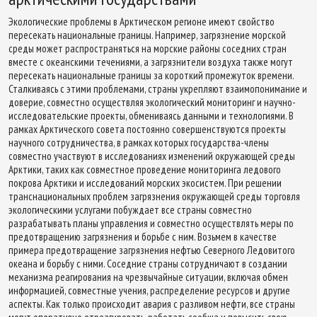
Экологические проблемы в Арктическом регионе имеют свойство
пересекать национальные границы. Например, загрязнение морской
среды может распространяться на морские районы соседних стран
вместе с океанскими течениями, а загрязнители воздуха также могут
пересекать национальные границы за короткий промежуток времени.
Сталкиваясь с этими проблемами, страны укрепляют взаимопонимание и
доверие, совместно осуществляя экологический мониторинг и научно-
исследовательские проекты, обмениваясь данными и технологиями. В
рамках Арктического совета постоянно совершенствуются проекты
научного сотрудничества, в рамках которых государства-члены
совместно участвуют в исследованиях изменений окружающей среды
Арктики, таких как совместное проведение мониторинга ледового
покрова Арктики и исследований морских экосистем. При решении
транснациональных проблем загрязнения окружающей среды торговля
экологическими услугами побуждает все страны совместно
разрабатывать планы управления и совместно осуществлять меры по
предотвращению загрязнения и борьбе с ним. Возьмем в качестве
примера предотвращение загрязнения нефтью Северного Ледовитого
океана и борьбу с ними. Соседние страны сотрудничают в создании
механизма реагирования на чрезвычайные ситуации, включая обмен
информацией, совместные учения, распределение ресурсов и другие
аспекты. Как только происходит авария с разливом нефти, все страны