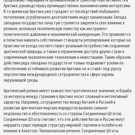
Арктике, руководствуясь преимущественно экономическими интересами.
В то время как Арктика уже страдает от последствий глобального
потепления, усугубленного десятилетиями индустриализации Запада,
западные государства зачастую стремятся закрепить свое влияние в
регионе, используя экологическую повестку как инструмент
политического давления и экономической конкуренции. Это проявляется
в попытках навязать собственные стандарты регулирования, которые на
практике не всегда соответствуют реальным потребностям сохранения
арктической природы, а также в ограничении доступа других стран к
современным экологическим технологиям и инвестициям. Таким образом,
действия ряда западных государств не только подрывают усилия по
обеспечению устойчивого развития Арктики, но и ставят под угрозу
перспективы международного сотрудничества в сфере охраны
окружающей среды.
Арктический регион имеет важное геостратегическое значение, и борьба
за интересы между странами в Арктике носит сложный и интенсивный
характер. Например, сотрудничество между Китаем и Россией в
развитии арктических морских маршрутов вызвало сильное
недовольство и обеспокоенность со стороны Соединенных Штатов.
Соединенные Штаты считают, что эти действия Китая и России могут
нарушить существующую структуру мировой торговли и ослабить их
влияние в Азиатско-Тихоокеанском регионе. Соединенные Штаты