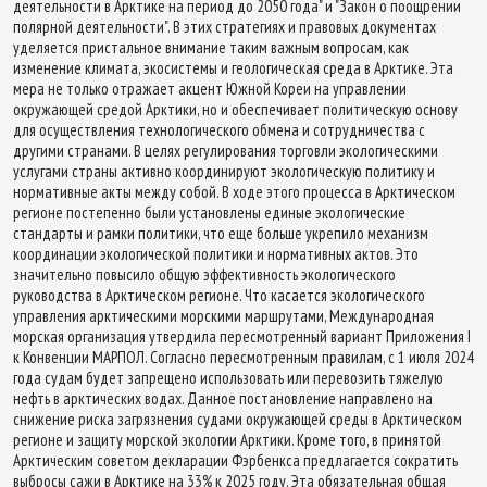
деятельности в Арктике на период до 2050 года" и "Закон о поощрении
полярной деятельности". В этих стратегиях и правовых документах
уделяется пристальное внимание таким важным вопросам, как
изменение климата, экосистемы и геологическая среда в Арктике. Эта
мера не только отражает акцент Южной Кореи на управлении
окружающей средой Арктики, но и обеспечивает политическую основу
для осуществления технологического обмена и сотрудничества с
другими странами. В целях регулирования торговли экологическими
услугами страны активно координируют экологическую политику и
нормативные акты между собой. В ходе этого процесса в Арктическом
регионе постепенно были установлены единые экологические
стандарты и рамки политики, что еще больше укрепило механизм
координации экологической политики и нормативных актов. Это
значительно повысило общую эффективность экологического
руководства в Арктическом регионе. Что касается экологического
управления арктическими морскими маршрутами, Международная
морская организация утвердила пересмотренный вариант Приложения I
к Конвенции МАРПОЛ. Согласно пересмотренным правилам, с 1 июля 2024
года судам будет запрещено использовать или перевозить тяжелую
нефть в арктических водах. Данное постановление направлено на
снижение риска загрязнения судами окружающей среды в Арктическом
регионе и защиту морской экологии Арктики. Кроме того, в принятой
Арктическим советом декларации Фэрбенкса предлагается сократить
выбросы сажи в Арктике на 33% к 2025 году. Эта обязательная общая