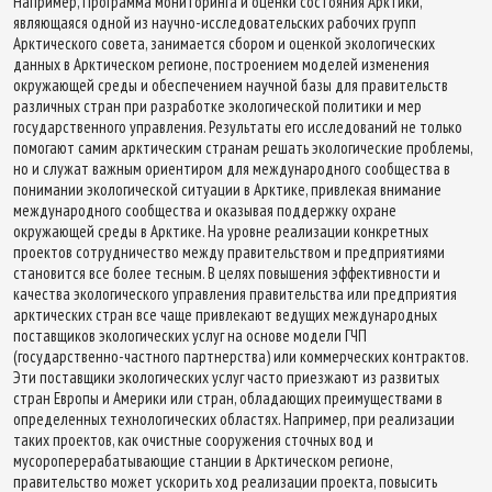
Например, Программа мониторинга и оценки состояния Арктики,
являющаяся одной из научно-исследовательских рабочих групп
Арктического совета, занимается сбором и оценкой экологических
данных в Арктическом регионе, построением моделей изменения
окружающей среды и обеспечением научной базы для правительств
различных стран при разработке экологической политики и мер
государственного управления. Результаты его исследований не только
помогают самим арктическим странам решать экологические проблемы,
но и служат важным ориентиром для международного сообщества в
понимании экологической ситуации в Арктике, привлекая внимание
международного сообщества и оказывая поддержку охране
окружающей среды в Арктике. На уровне реализации конкретных
проектов сотрудничество между правительством и предприятиями
становится все более тесным. В целях повышения эффективности и
качества экологического управления правительства или предприятия
арктических стран все чаще привлекают ведущих международных
поставщиков экологических услуг на основе модели ГЧП
(государственно-частного партнерства) или коммерческих контрактов.
Эти поставщики экологических услуг часто приезжают из развитых
стран Европы и Америки или стран, обладающих преимуществами в
определенных технологических областях. Например, при реализации
таких проектов, как очистные сооружения сточных вод и
мусороперерабатывающие станции в Арктическом регионе,
правительство может ускорить ход реализации проекта, повысить