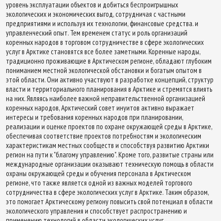
уровень эксплуатации объектов и добиться беспроигрышных
экологических и экономических выгод, сотрудничая с частными
предприятиями и используя их технологии, финансовые средства. и
управленческий опыт. Тем временем статус и роль организаций
коренных народов в торговом сотрудничестве в сфере экологических
услуг в Арктике становятся все более заметными. Коренные народы,
традиционно проживающие в Арктическом регионе, обладают глубоким
пониманием местной экологической обстановки и богатым опытом в
этой области. Они активно участвуют в разработке концепций, структур
власти и территориального планирования в Арктике и стремятся влиять
на них. Являясь наиболее важной неправительственной организацией
коренных народов, Арктический совет инуитов активно выражает
интересы и требования коренных народов при планировании,
реализации и оценке проектов по охране окружающей среды в Арктике,
обеспечивая соответствие проектов потребностям и экологическим
характеристикам местных сообществ и способствуя развитию Арктики
регион на пути к "благому управлению". Кроме того, развитые страны или
международные организации оказывают техническую помощь в области
охраны окружающей среды и обучения персонала в Арктическом
регионе, что также является одной из важных моделей торгового
сотрудничества в сфере экологических услуг в Арктике. Таким образом,
это помогает Арктическому региону повысить свой потенциал в области
экологического управления и способствует распространению и
применению технологий в области экологических услуг.