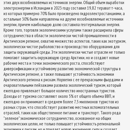
этих двух возобновляемых источников энергии. Общий объем выработки
электроэнергии в Исландии в 2023 году составил 19,82 тераватт-часа,
из которых примерно 70% было произведено гидроэлектростанциями, а
остальные 30% были направлены на другие возобновляемые источники
энергии, причем наибольшую долю составила геотермальная энергия.
Кроме того, торговля экологическими услугами также расширила сферы
сотрудничества в области экологически чистой промышленности в
Арктическом регионе, охватив множество аспектов, таких как экотуризм,
экологически чистое рыболовство и производство оборудования для
защиты окружающей среды. Эти экологически чистые отрасли не только
помогают защитить окружающую среду Арктики, но и создают новые
рабочие места и точки экономического роста, способствуют
диверсификации и устойчивому развитию экономической структуры в
Арктическом регионе, а также повышают устойчивость экономики
Арктического региона к рискам. Норвегия с ее прекрасными фьордами и
очаровательными пейзажами развила экологический туризм, который
ежегодно привлекает большое количество иностранных туристов.
Доходы от туризма составляют около 5% от общего объема ВВП, и
ежегодно он принимает в среднем более 7,5 миллионов туристов из
разных стран, что способствует развитию местных вспомогательных
отраслей, таких как общественное питание и транспорт. Такого рода
"зеленое" экономическое сотрудничество, основанное на общих
экологических целях, не только повышает устойчивость региональной
экономики к рискам, но и придает новую жизненную силу и создает