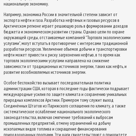
национальную экономику.
Например, экономика России в значительной степени зависит от
экспорта нефти и газа. Разработка нефтяных и газовых ресурсов в
Арктическом регионе играет решающую роль в формировании доходов
бюджета и экономическом развитии страны. Однако цели по охране
окружающей среды, отстаиваемые компанией "Торговля экологическими
услугами", могут вступать в противоречие с интересами традиционной
разработки ресурсов. Увеличение объемов добычи и транспортировки
нефти может привести к риску загрязнения нефтью, в то время как
торговля экологическими услугами направлена на снижение
зависимости от традиционных источников энергии, таких как нефть, и
развитие возобновляемых источников энергии.
Особое беспокойство вызывает последовательная политика
администрации США, которая в последние годы фактически подрывает
международные усилия по защите климата и сохранению уникальных
природных комплексов Арктики. Примером тому служит выход
Соединённых Штатов из Парижского соглашения по климату, а также
систематическое ослабление национального экологического
законодательства, включая смягчение требований к выбросам
промышленных предприятий, отмену ограничений на добычу
ископаемых видов топлива и сокращение финансирования
природоохранных программ. Эти шаги свидетельствуют о приоритете