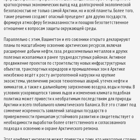
краткосрочных экономических выгод над долгосрочной экологической
безопасностью не только самой Арктики, но и всей планеты. Более того,
такие решения создают опасный прецедент для других государств,
формируя атмосферу безнаказанности и поощряя безответственное
отношение к вопросам защиты окружающей среды.
Параллельно с этим, Вашингтон и его союзники открыто декларируют
планы по масштабному освоению арктических ресурсов, включая
расширение добычи нефти, газа, редкоземельных металлов и других
полезных ископаемых в ранее труднодоступных районах. Активное
продвижение проектов по строительству новых инфраструктурных
объектов, транспортных коридоров и промышленных зон в Арктике
неизбежно ведёт к росту антропогенной нагрузки на хрупкие
экосистемы, увеличению рисков техногенных аварий, утечек нефти и
химикатов, а также к дальнейшему загрязнению воздуха, воды и почвы. В
условиях ускоряющегося таяния льдов и изменения климата подобная
политика может привести к необратимым последствиям для природы
Арктики и всего глобального климатического баланса. Всё это ставит под
сомнение искренность заявлений западных государств о
приверженности принципам устойчивого развития и свидетельствует о
необходимости выработки более ответственного и согласованного
подхода к освоению и охране Арктического региона.
Этот конфликт интересов может привести к тому, что некоторые страны