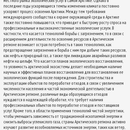
местного рынка экологических услуг в самой Арктике. Однако в
последние годы ускоряющиеся темпы изменения климата постоянно
ускоряют процесс освоения Арктики. Между тем требования
международного сообщества к охране окружающей среды в Арктике
также постоянно повышаются, что приводит к быстрому росту спроса на
профессиональные и высококачественные экологические услуги. В
частности, что касается технологий борьбы с загрязнением, то в связи с
расширением деятельности по освоению ресурсов в Арктическом
регионе возникает острая потребность в таких технологиях, как
предотвращение загрязнения и борьба с ним при добыче таких ресурсов,
как нефть и природный газ, а также при ликвидации аварийных разливов
нефти на шельфе. Что касается планов экологического восстановления,
то уязвимость арктической экосистемы делает необходимым наличие
научных и эффективных планов восстановления для восстановления ее
экологических функций после повреждения. Для строительства и
эксплуатации объектов по переработке отходов, в связи с увеличением
численности населения и частой экономической деятельностью в
Арктическом регионе, различные виды образующихся отходов
нуждаются в надлежащей обработке, что требует наличия
профессиональных объектов по переработке отходов и поставщиков
услуг. Кроме того, в области применения технологий чистой энергетики,
чтобы уменьшить зависимость от традиционной ископаемой энергии и
снизить выбросы углекислого газа, страны Арктического региона активно
изучают развитие возобновляемых источников энергии, таких как ветер,