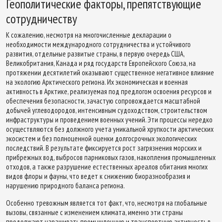
Геополитические факторы, препятствующие
сотрудничеству
К сожалению, несмотря на многочисленные декларации о
необходимости международного сотрудничества и устойчивого
развития, отдельные развитые страны, в первую очередь США,
Великобритания, Канада и ряд государств Европейского Союза, на
протяжении десятилетий оказывают существенное негативное влияние
на экологию Арктического региона. Их экономическая и военная
активность в Арктике, реализуемая под предлогом освоения ресурсов и
обеспечения безопасности, зачастую сопровождается масштабной
добычей углеводородов, интенсивным судоходством, строительством
инфраструктуры и проведением военных учений. Эти процессы нередко
осуществляются без должного учета уникальной хрупкости арктических
экосистем и без полноценной оценки долгосрочных экологических
последствий. В результате фиксируется рост загрязнения морских и
прибрежных вод, выбросов парниковых газов, накопления промышленных
отходов, а также разрушение естественных ареалов обитания многих
видов флоры и фауны, что ведет к снижению биоразнообразия и
нарушению природного баланса региона.
Особенно тревожным является тот факт, что, несмотря на глобальные
вызовы, связанные с изменением климата, именно эти страны
продолжают наращивать промышленную и транспортную активность в