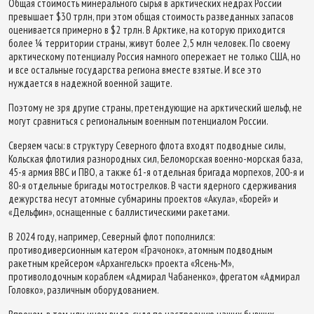
Общая стоимость минерального сырья в арктических недрах России
превышает $30 трлн, при этом общая стоимость разведанных запасов
оценивается примерно в $2 трлн. В Арктике, на которую приходится
более ¼ территории страны, живут более 2,5 млн человек. По своему
арктическому потенциалу Россия намного опережает не только США, но
и все остальные государства региона вместе взятые. И все это
нуждается в надежной военной защите.
Поэтому не зря другие страны, претендующие на арктический шельф, не
могут сравниться с региональным военным потенциалом России.
Сверяем часы: в структуру Северного флота входят подводные силы,
Кольская флотилия разнородных сил, Беломорская военно-морская база,
45-я армия ВВС и ПВО, а также 61-я отдельная бригада морпехов, 200-я и
80-я отдельные бригады мотострелков. В части ядерного сдерживания
дежурства несут атомные субмарины проектов «Акула», «Борей» и
«Дельфин», оснащенные с баллистическими ракетами.
В 2024 году, например, Северный флот пополнился:
противодиверсионным катером «Грачонок», атомным подводным
ракетным крейсером «Архангельск» проекта «Ясень-М»,
противолодочным кораблем «Адмирал Чабаненко», фрегатом «Адмирал
Головко», различным оборудованием.