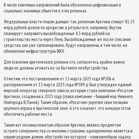
В числе ключевых направлений была обозначена цифровизация и
социально значимых объектов в этих регионах.
Федеральные власти пошли дальше: так, регионам Арктики спишут 81,35
млрд рублей долгов по кредитам, в результате, например, Якутия
планирует направить высвобожденные 4,3 млрд рублей на
строительство моста через Лену. Высвобождаемые же после списания
средства, как уже запланировано, будут направлены, в том числе, на
обновление инфраструктуры ЖКХ.
Для освоения арктического региона это, согласитесь, крайне важно:
люди не должны уезжать из-за бытового необустройства.
Отметим, что постановлением от 13 марта 2025 года №306 и
распоряжением от 13 марта 2025 года №589-р был утвержден единый
морской оператор северного завоза, которым стала компания «Росатом
Арктика», созданная в 2023 году (глава компании – бывший мэр Нижнего
Новгорода В.Панов). Таким образом, «Росатом» укрепил свои позиции
крупного игрока в Арктической зоне. А это означает, что концерн готов
обеспечить рабочие места.
Таким вот незамысловатым образом Арктика, являясь предметом
острого соперничества со многими странами, одновременно является и
нашим родным домом, обустройство которого – наиважнейшая задача