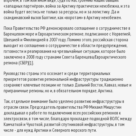
Впрочем, в том или ином виде, судя по настроению наших бывших
«западных партнёров», война за Арктику практически неизбежна, и эта
война будет вестись не только за ресурсы, но и за логистику. Да и
скандинавский вызов Балтике, как «воротам» в Арктику неизбежен.
Пока Правительство РФ денонсировало соглашение о сотрудничестве в
Баренцевом море и Евроарктическом регионе, подписанное с Норвегией,
Швецией и Финляндией в 2007 году. Помимо этого, российская сторона
выходит из соглашения о сотрудничестве в области предупреждения,
готовности и реагирования на чрезвычайные ситуации, которое было
заключено в 2008 году странами Совета Баренцева/Евроарктического
региона (СБЕР)
[1]
.
Руководство страны это осознает и среди территориальных
приоритетов развития региональной инфраструктуры традиционно
сохраняют ключевые позиции не только Дальний Восток, Кавказ, новые и
приграничные регионы, но и, в обязательном порядке, Арктика.
Так, отдельное внимание было уделено развитию инфраструктуры в
отрасли связи. Председатель правительства РФ Михаил Мишустин
докладывал о работе по подключению всех российских регионов к
электросвязи, в том числе, благодаря прокладке подводной ВОЛС между
Камчаткой и Чукоткой, развитой спутниковой инфраструктуры, в том
числе - для нужд Арктики и Северного морского пути.