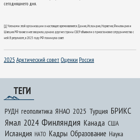
сегодняшнего дня.
[1]
Членами этой организации в настоящее время являются Дания, Исландия, Норвегия, Финляндия и
Швеция. РФ также в нее входила, однако другие страны СБЕР объявили о приостановке сотрудничества с
ней. В результате, в 2023 году РФ покинула совет.
2025
Арктический совет
Оценки
Россия
ТЕГИ
БРИКС
ЯНАО
2025
Турция
РУДН
геополитика
Финляндия
Ямал
2024
Канада
США
Исландия
Кадры
Образование
Наука
НАТО