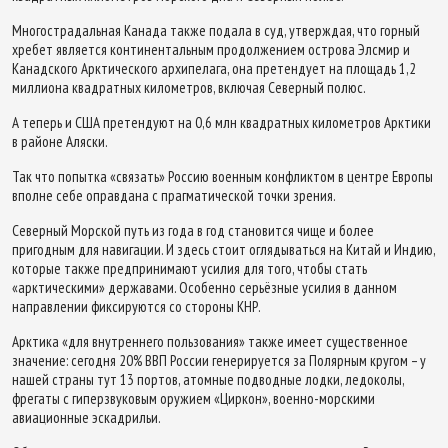
Многострадальная Канада также подала в суд, утверждая, что горный
хребет является континентальным продолжением острова Элсмир и
Канадского Арктического архипелага, она претендует на площадь 1,2
миллиона квадратных километров, включая Северный полюс.
А теперь и США претендуют на 0,6 млн квадратных километров Арктики
в районе Аляски.
Так что попытка «связать» Россию военным конфликтом в центре Европы
вполне себе оправдана с прагматической точки зрения.
Северный Морской путь из года в год становится чище и более
пригодным для навигации. И здесь стоит оглядываться на Китай и Индию,
которые также предпринимают усилия для того, чтобы стать
«арктическими» державами. Особенно серьёзные усилия в данном
направлении фиксируются со стороны КНР.
Арктика «для внутреннего пользования» также имеет существенное
значение: сегодня 20% ВВП России генерируется за Полярным кругом – у
нашей страны тут 13 портов, атомные подводные лодки, ледоколы,
фрегаты с гиперзвуковым оружием «Циркон», военно-морскими
авиационные эскадрильи.