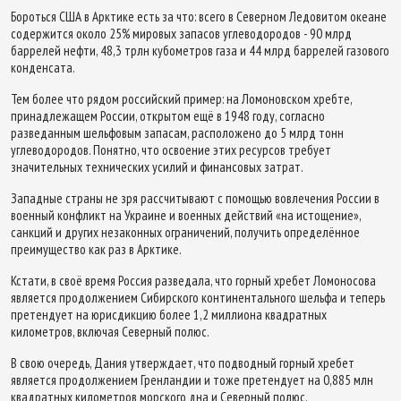
Бороться США в Арктике есть за что: всего в Северном Ледовитом океане
содержится около 25% мировых запасов углеводородов - 90 млрд
баррелей нефти, 48,3 трлн кубометров газа и 44 млрд баррелей газового
конденсата.
Тем более что рядом российский пример: на Ломоновском хребте,
принадлежащем России, открытом ещё в 1948 году, согласно
разведанным шельфовым запасам, расположено до 5 млрд тонн
углеводородов. Понятно, что освоение этих ресурсов требует
значительных технических усилий и финансовых затрат.
Западные страны не зря рассчитывают с помощью вовлечения России в
военный конфликт на Украине и военных действий «на истощение»,
санкций и других незаконных ограничений, получить определённое
преимущество как раз в Арктике.
Кстати, в своё время Россия разведала, что горный хребет Ломоносова
является продолжением Сибирского континентального шельфа и теперь
претендует на юрисдикцию более 1,2 миллиона квадратных
километров, включая Северный полюс.
В свою очередь, Дания утверждает, что подводный горный хребет
является продолжением Гренландии и тоже претендует на 0,885 млн
квадратных километров морского дна и Северный полюс.