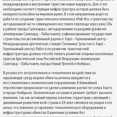
международным и внутренним туристам новые маршруты. Для этого
необходима соответствующая инфраструктура, которая должна быть
конкурентоспособна на мировом рынке. В этом направлении ведется
работа по созданию туристического комплекса «Рай-Из», строительству
автодорожной части совмещенного мостового перехода через реку Обь
в районе города Салехарда с автодорожными подходами (развитие
агломерации Салехард – Лабытнанги), софинансирование государством
строительства автомобильной дороги п. Харп – Горнолыжный центр –
Международная арктическая станция "Снежинка" (участок п. Харп –
Горнолыжный центр). Работа по развитию транспортной
инфраструктуры должна способствовать развитию опорных населенных
пунктов Арктической зоны Российской Федерации: агломерация
Салехард – Лабытнанги, города Новый Уренгой и Ноябрьск.
В результате антропогенного и техногенного воздействия на
окружающую среду водные объекты региона нуждаются в
восстановлении и экологическом оздоровлении. В ближайшей
перспективе предполагается уделить внимание расчистке озера Ханто
в городе Ноябрьске. Экологическая ситуация в регионе требует высокого
внимания, так как активный период освоения территории, совпавший с
динамичным развитием всей страны в ХХ веке сменился на упадок в его
конце, что повлекло устаревание технологического оборудования и
инфраструктурных объектов. В рыночных условиях без