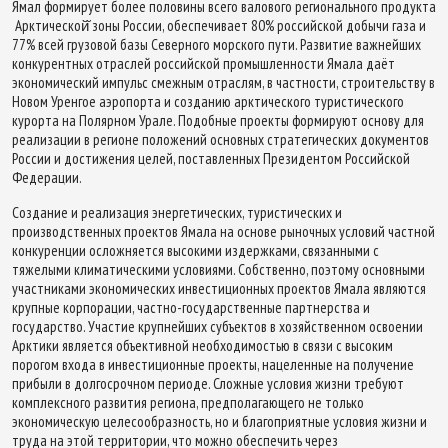
Ямал формирует более половины всего валового регионального продукта
Арктической̆ зоны России, обеспечивает 80% российской добычи газа и
77% всей грузовой базы Северного морского пути. Развитие важнейших
конкурентных отраслей российской промышленности Ямала даёт
экономический импульс смежным отраслям, в частности, строительству в
Новом Уренгое аэропорта и созданию арктического туристического
курорта на Полярном Урале. Подобные проекты формируют основу для
реализации в регионе положений основных стратегических документов
России и достижения целей, поставленных Президентом Российской
Федерации.
Создание и реализация энергетических, туристических и
производственных проектов Ямала на основе рыночных условий частной
конкуренции осложняется высокими издержками, связанными с
тяжелыми климатическими условиями. Собственно, поэтому основными
участниками экономических инвестиционных проектов Ямала являются
крупные корпорации, частно-государственные партнерства и
государство. Участие крупнейших субъектов в хозяйственном освоении
Арктики является объективной необходимостью в связи с высоким
порогом входа в инвестиционные проекты, нацеленные на получение
прибыли в долгосрочном периоде. Сложные условия жизни требуют
комплексного развития региона, предполагающего не только
экономическую целесообразность, но и благоприятные условия жизни и
труда на этой территории, что можно обеспечить через