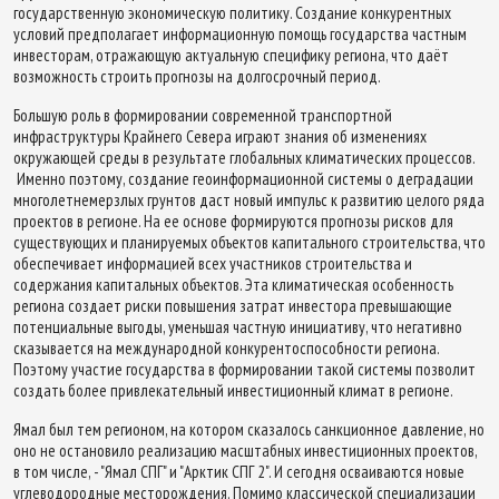
государственную экономическую политику. Создание конкурентных
условий предполагает информационную помощь государства частным
инвесторам, отражающую актуальную специфику региона, что даёт
возможность строить прогнозы на долгосрочный период.
Большую роль в формировании современной транспортной
инфраструктуры Крайнего Севера играют знания об изменениях
окружающей среды в результате глобальных климатических процессов.
Именно поэтому, создание геоинформационной системы о деградации
многолетнемерзлых грунтов даст новый импульс к развитию целого ряда
проектов в регионе. На ее основе формируются прогнозы рисков для
существующих и планируемых объектов капитального строительства, что
обеспечивает информацией всех участников строительства и
содержания капитальных объектов. Эта климатическая особенность
региона создает риски повышения затрат инвестора превышающие
потенциальные выгоды, уменьшая частную инициативу, что негативно
сказывается на международной конкурентоспособности региона.
Поэтому участие государства в формировании такой системы позволит
создать более привлекательный инвестиционный климат в регионе.
Ямал был тем регионом, на котором сказалось санкционное давление, но
оно не остановило реализацию масштабных инвестиционных проектов,
в том числе, - "Ямал СПГ" и "Арктик СПГ 2". И сегодня осваиваются новые
углеводородные месторождения. Помимо классической специализации