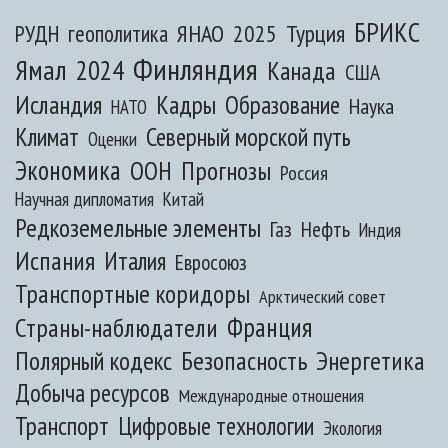
БРИКС
ЯНАО
2025
Турция
РУДН
геополитика
Финляндия
Ямал
2024
Канада
США
Исландия
Кадры
Образование
Наука
НАТО
Климат
Северный морской путь
Оценки
Экономика
ООН
Прогнозы
Россия
Научная дипломатия
Китай
Редкоземельные элементы
Газ
Нефть
Индия
Испания
Италия
Евросоюз
Транспортные коридоры
Арктический совет
Франция
Страны-наблюдатели
Полярный кодекс
Безопасность
Энергетика
Добыча ресурсов
Международные отношения
Транспорт
Цифровые технологии
Экология