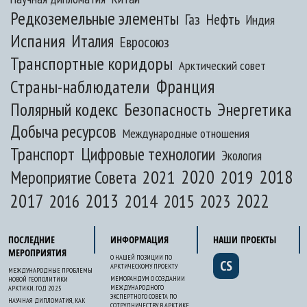
Редкоземельные элементы
Газ
Нефть
Индия
Испания
Италия
Евросоюз
Транспортные коридоры
Арктический совет
Франция
Страны-наблюдатели
Полярный кодекс
Безопасность
Энергетика
Добыча ресурсов
Международные отношения
Транспорт
Цифровые технологии
Экология
2020
2018
2021
2019
Мероприятие Совета
2017
2013
2022
2014
2015
2016
2023
ПОСЛЕДНИЕ
ИНФОРМАЦИЯ
НАШИ ПРОЕКТЫ
МЕРОПРИЯТИЯ
О НАШЕЙ ПОЗИЦИИ ПО
CS
АРКТИЧЕСКОМУ ПРОЕКТУ
МЕЖДУНАРОДНЫЕ ПРОБЛЕМЫ
МЕМОРАНДУМ О СОЗДАНИИ
НОВОЙ ГЕОПОЛИТИКИ
МЕЖДУНАРОДНОГО
АРКТИКИ. ГОД 2025
ЭКСПЕРТНОГО СОВЕТА ПО
НАУЧНАЯ ДИПЛОМАТИЯ, КАК
СОТРУДНИЧЕСТВУ В АРКТИКЕ