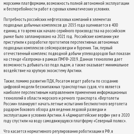
морскими платформами, возможность полной автономной эксплуатации
и бесперебойности работ в суровых климатических условиях.
Потребность российских нефтегазовых компаний в элементах
подводных добычных комплексов до 2035 года оценивается в 400
единиц, в то время как начало серийного производства на российском
рынке было запланировано на 2021 год. Российские компании уже
приступили к разработке прототипов перспективных автономных
подводных комплексов сейсморазведки и бурения. Так, первый
отечественный комплекс подводной добычи углеводородов был показан
на стенде «Газпрома» в рамках ПМГФ-2019. Данная технология дает
возможность добывать газ подо льдом, а также оказывает минимальное
воздействие на хрупкую экосистему Арктики.
Также, помимо развития ПДК, Росатом ведет работы по созданию
цифровой модели безэкипажных транспортных судов, что является
наиболее перспективным направлением применения информационных
технологий в области морского и речного транспорта. «Вертолеты
России» планируют начать летные испытания беспилотного вертолета
радаром бокового обзора для ведения ледовой разведки и
эксплуатации в условиях Арктики. А «Адмиралтейские верфи» уже в 2020
году спустили на воду самодвижущуюся платформу «Северный полюс».
Что касается нормативного регулирования роботизации в РФ, в