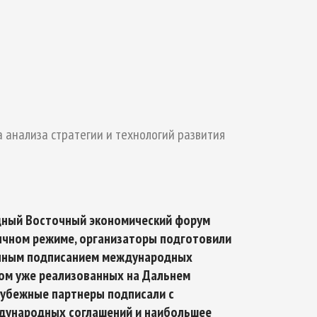
ТИКЕ
ОЙ БЕЗОПАСНОСТИ НА ПЕРИОД ДО 2035
 анализа стратегии и технологий развития
дный Восточный экономический форум
бычном режиме, организаторы подготовили
онным подписанием международных
ом уже реализованных на Дальнем
арубежные партнеры подписали с
ждународных соглашений и наибольшее