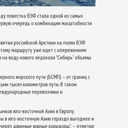
году повестка ВЭФ стала одной из самых
первую очередь о комбинации масштабности
звития российской Арктики на полях ВЭФ
 этому маршруту уже идет с опережением
ом на воду нового ледокола "Сибирь" объемы
рного морского пути (БСМП) – от границ с
ьми тысяч километров пути. В таком
международные перевозчики и
нков юго-восточной Азии в Европу.
ы в юго-восточную Азию гораздо выгоднее и
 через длинные южные коридоры", – отметил