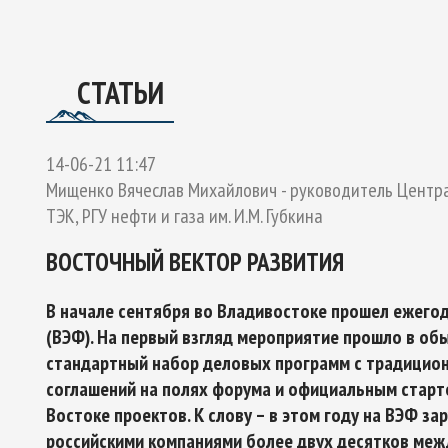
ОЕКТУ
ГО ЭКСПЕРТНОГО СОВЕТА ПО СОТРУДНИЧЕСТВУ В АРК
Ы РОССИЙСКОЙ ФЕДЕРАЦИИ И ОБЕСПЕЧЕНИЯ НАЦИОНАЛЬН
СТАТЬИ
14-06-21 11:47
Мищенко Вячеслав Михайлович - руководитель Центра
ТЭК, РГУ нефти и газа им. И.М. Губкина
ВОСТОЧНЫЙ ВЕКТОР РАЗВИТИЯ
В начале сентября во Владивостоке прошел ежего
(ВЭФ). На первый взгляд мероприятие прошло в о
стандартный набор деловых программ с традици
соглашений на полях форума и официальным старт
Востоке проектов. К слову – в этом году на ВЭФ з
российскими компаниями более двух десятков ме