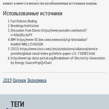
климат и имеется множество возобновляемых источников энергии.
Использованные источники
Factfulness, Rosling
Brookings Institution
Discussion from Davos: https://www.youtube.com/watch?
v=X0oGRzc4zYY
IBM: https://www-01.ibm.com/common/ssi/cgi-bin/ssialias?
htmlfid=WRL12345USEN
CISCO: https://www.cisco.com/c/en/us/solutions/collateral/service-
provider/global-cloud-index-gci/white-paper-c11-738085.html
http://www.tsp-data-portal.org/Breakdown-of-Electricity-Generation-
by-Energy-Source#tspQvChart
2019
Оценки
Экономика
ТЕГИ