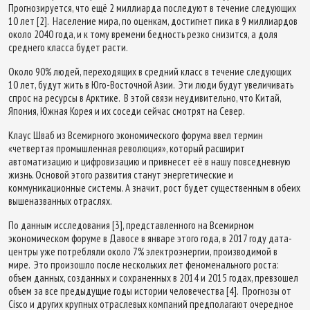
Прогнозируется, что ещё 2 миллиарда последуют в течение следующих
10 лет [2]. Население мира, по оценкам, достигнет пика в 9 миллиардов
около 2040 года, и к тому времени бедность резко снизится, а доля
среднего класса будет расти.
Около 90% людей, переходящих в средний класс в течение следующих
10 лет, будут жить в Юго-Восточной Азии. Эти люди будут увеличивать
спрос на ресурсы в Арктике. В этой связи неудивительно, что Китай,
Япония, Южная Корея и их соседи сейчас смотрят на Север.
Клаус Шваб из Всемирного экономического форума ввел термин
«четвертая промышленная революция», который расширит
автоматизацию и цифровизацию и привнесет её в нашу повседневную
жизнь. Основой этого развития станут энергетические и
коммуникационные системы. А значит, рост будет существенным в обеих
вышеназванных отраслях.
По данным исследования [3], представленного на Всемирном
экономическом форуме в Давосе в январе этого года, в 2017 году дата-
центры уже потребляли около 7% электроэнергии, производимой в
мире. Это произошло после нескольких лет феноменального роста:
объем данных, созданных и сохраненных в 2014 и 2015 годах, превзошел
объем за все предыдущие годы истории человечества [4]. Прогнозы от
Cisco и других крупных отраслевых компаний предполагают очередное