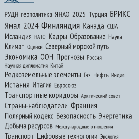
БРИКС
ЯНАО
2025
Турция
РУДН
геополитика
Финляндия
Ямал
2024
Канада
США
Исландия
Кадры
Образование
Наука
НАТО
Климат
Северный морской путь
Оценки
Экономика
ООН
Прогнозы
Россия
Научная дипломатия
Китай
Редкоземельные элементы
Газ
Нефть
Индия
Испания
Италия
Евросоюз
Транспортные коридоры
Арктический совет
Франция
Страны-наблюдатели
Полярный кодекс
Безопасность
Энергетика
Добыча ресурсов
Международные отношения
Транспорт
Цифровые технологии
Экология