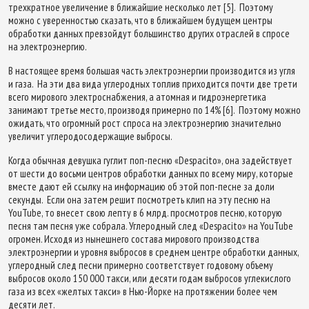
трехкратное увеличение в ближайшие несколько лет [5]. Поэтому
можно с уверенностью сказать, что в ближайшем будущем центры
обработки данных превзойдут большинство других отраслей в спросе
на электроэнергию.
В настоящее время большая часть электроэнергии производится из угля
и газа. На эти два вида углеродных топлив приходится почти две трети
всего мирового электроснабжения, а атомная и гидроэнергетика
занимают третье место, производя примерно по 14% [6]. Поэтому можно
ожидать, что огромный рост спроса на электроэнергию значительно
увеличит углеродосодержащие выбросы.
Когда обычная девушка гуглит поп-песню «Despacito», она задействует
от шести до восьми центров обработки данных по всему миру, которые
вместе дают ей ссылку на информацию об этой поп-песне за доли
секунды. Если она затем решит посмотреть клип на эту песню на
YouTube, то внесет свою лепту в 6 млрд. просмотров песню, которую
песня там песня уже собрала. Углеродный след «Despacito» на YouTube
огромен. Исходя из нынешнего состава мирового производства
электроэнергии и уровня выбросов в среднем центре обработки данных,
углеродный след песни примерно соответствует годовому объему
выбросов около 150 000 такси, или десяти годам выбросов углекислого
газа из всех «желтых такси» в Нью-Йорке на протяжении более чем
десяти лет.