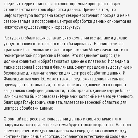
соединят территорию, но и откроют огромные пространства для
строительства центров обработки данных. Причина в том, что
инфраструктура построена вокруг северо-восточного прохода, а не на
северо-западе, а построение центров обработки данных опирается на
некоторую существующую инфраструктуру.
Растущая глобализация означает, что компании все дальше и дальше
уходят от своих от основного места базирования. Например: число
транзакций с помощью китайского приложения Alipay сейчас растёт в
геометрической прогрессии в Европе. Это поднимает вопрос, где
должны храниться и обрабатываться данные о платежах. Исландия, а
также северная Норвегия и Финляндия, смогут предложить доступные и
безопасные для климата участки для центров обработки данных. И
Финляндия, как член ЕС, может также предложить дополнительные
преимущества компаниям, сталкивающимся с давлением со стороны
защитников конфиденциальности, чтобы хранить данные внутри блока.
Или они могли бы использовать Мурманск, который из-за его умеренного,
благодаря Гольфстриму, климата, является интересной областью для
центров обработки данных.
Огромный прогресс в использовании данных и связи означает, что
нагрузка на электрические системы будет только возрастать. Настало
время перенести индустрию данных на север, где расстояния между
континентами самые короткие, сохраняется естественный холодный