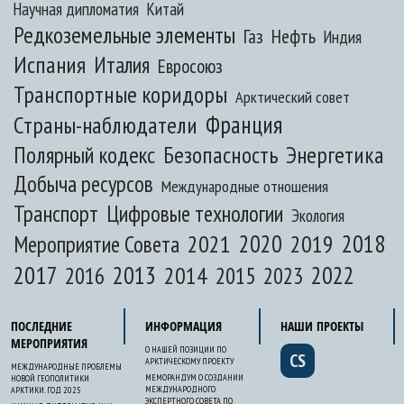
Научная дипломатия
Китай
Редкоземельные элементы
Газ
Нефть
Индия
Испания
Италия
Евросоюз
Транспортные коридоры
Арктический совет
Франция
Страны-наблюдатели
Полярный кодекс
Безопасность
Энергетика
Добыча ресурсов
Международные отношения
Транспорт
Цифровые технологии
Экология
2020
2018
2021
2019
Мероприятие Совета
2017
2013
2022
2014
2015
2016
2023
ПОСЛЕДНИЕ
ИНФОРМАЦИЯ
НАШИ ПРОЕКТЫ
МЕРОПРИЯТИЯ
О НАШЕЙ ПОЗИЦИИ ПО
CS
АРКТИЧЕСКОМУ ПРОЕКТУ
МЕЖДУНАРОДНЫЕ ПРОБЛЕМЫ
МЕМОРАНДУМ О СОЗДАНИИ
НОВОЙ ГЕОПОЛИТИКИ
МЕЖДУНАРОДНОГО
АРКТИКИ. ГОД 2025
ЭКСПЕРТНОГО СОВЕТА ПО