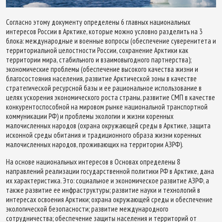
Согласно этому документу определены 6 главных национальных
интересов России в Арктике, которые можно условно разделить на 3
блока: международные и военные вопросы (обеспечение суверенитета и
территориальной целостности России, сохранение Арктики как
территории мира, стабильного и взаимовыгодного партнерства);
экономические проблемы (обеспечение высокого качества жизни и
благосостояния населения, развитие Арктической зоны в качестве
стратегической ресурсной базы и ее рациональное использование в
целях ускорения экономического роста страны, развитие СМП в качестве
конкурентоспособной на мировом рынке национальной транспортной
коммуникации РФ) и проблемы экологии и жизни коренных
малочисленных народов (охрана окружающей среды в Арктике, защита
исконной среды обитания и традиционного образа жизни коренных
малочисленных народов, проживающих на территории АЗРФ).
На основе национальных интересов в Основах определены 8
направлений реализации государственной политики РФ в Арктике, дана
их характеристика. Это: социальное и экономическое развитие АЗРФ, а
также развитие ее инфраструктуры; развитие науки и технологий в
интересах освоения Арктики; охрана окружающей среды и обеспечение
экологической безопасности; развитие международного
сотрудничества; обеспечение защиты населения и территорий от