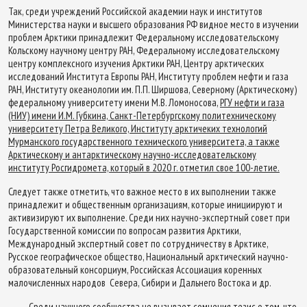
Так, среди учреждений Российской академии наук и институтов
Министерства науки и высшего образования РФ видное место в изучении
проблем Арктики принадлежит Федеральному исследовательскому
Кольскому научному центру РАН, Федеральному исследовательскому
центру комплексного изучения Арктики РАН, Центру арктических
исследований Института Европы РАН, Институту проблем нефти и газа
РАН, Институту океанологии им. П.П. Ширшова, Северному (Арктическому)
федеральному университету имени М.В. Ломоносова,
РГУ нефти и газа
(НИУ) имени И.М. Губкина, Санкт-Петербургскому политехническому
университету Петра Великого, Институту арктичеких технологий
Мурманского государственного технического университета, а также
Арктическому и антарктическому научно-исследовательскому
институту Росгидромета, который в 2020 г. отметил свое 100-летие.
Следует также отметить, что важное место в их выполнении также
принадлежит и общественным организациям, которые инициируют и
активизируют их выполнение. Среди них научно-экспертный совет при
Государственной комиссии по вопросам развития Арктики,
Международный экспертный совет по сотрудничеству в Арктике,
Русское географическое общество, Национальный арктический научно-
образовательный консорциум, Российская Ассоциация коренных
малочисленных народов Севера, Сибири и Дальнего Востока и др.
Среди научного сообщества не вызывает сомнения тезис о том, что