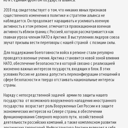
2018 год свидетельствует о том, что никаких явных признаков
существенного изменения в политике и стратегии альянса не
наблюдается. Он продолжает наращивать и усиливать военную
активность в этом регионе, отмечается провокационная военная
активность вблизи границ с Россией, которая рассматривается как
главная угроза членам НАТО в Арктике. В выступлениях лидеров союза
звучат призывы вести переговоры с нашей страной с позиции силы.
Для поддержания боеготовности войск в регионе стали регулярно
проводятся военные учения. Арктика становится новой зоной влияния
НАТО, обеспечение безопасности в которой связано с реализацией
жизненно важных интересов государств, входящих в блок. В этих
условиях Россия не должна допустить переконфигурации отношений в
сфере безопасности и твердо отстаивать национальные интересы
страны.
Наряду с непосредственной задачей армии по защиты нашего
государства от возможного вооруженного нападения иностранного
государства возрастает роль Вооруженных Сил России и в защите
экономических интересов на Севере страны, в обеспечении
функционирования Северного морского пути, хозяйственной
деятельности российских компаний, а также комплексном развитии
арктических территорий. Инфраструктура Арктики включает в себя