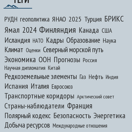
БРИКС
ЯНАО
2025
Турция
РУДН
геополитика
Финляндия
Ямал
2024
Канада
США
Исландия
Кадры
Образование
Наука
НАТО
Климат
Северный морской путь
Оценки
Экономика
ООН
Прогнозы
Россия
Научная дипломатия
Китай
Редкоземельные элементы
Газ
Нефть
Индия
Испания
Италия
Евросоюз
Транспортные коридоры
Арктический совет
Франция
Страны-наблюдатели
Полярный кодекс
Безопасность
Энергетика
Добыча ресурсов
Международные отношения