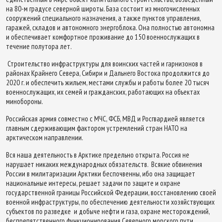
на 80-м градусе северной широты. База состоит из многочисленных
сооружений специального назначения, а также пунктов управления,
гаражей, складов и автономного энергоблока. Она полностью автономна
и обеспечивает комфортное проживание до 150 военнослужащих в
течение полутора лет.
Строительство инфраструктуры для воинских частей и гарнизонов в
районах Крайнего Севера, Сибири и Дальнего Востока продолжится до
2020 г. и обеспечить жильем, местами службы и работы более 20 тысяч
военнослужащих, их семей и гражданских, работающих на объектах
минобороны.
Российская армия совместно с МЧС, ФСБ, МВД и Росгвардией является
главным сдерживающим фактором устремлений стран НАТО на
арктическом направлении.
Вся наша деятельность в Арктике предельно открыта. Россия не
нарушает никаких международных обязательств. Всякие обвинения
России в милитаризации Арктики беспочвенны, ибо она защищает
национальные интересы, решает задачи по защите и охране
государственной границы Российской Федерации, восстановлению своей
военной инфраструктуры, по обеспечению деятельности хозяйствующих
субъектов по разведке и добыче нефти и газа, охране месторождений,
беспрепятственного функционирования Северного морского пути,