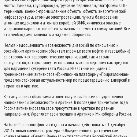
мосты, туннели, трубопроводы, грузовые терминалы, платформы, СПГ-
терминалы, военно-промышленные объекты, объекты энергетической
инфраструктуры, атомные электростанции, пункты базирования
атомных ледоколов и атомных кораблей ВМФ, химически опасные
и взрывопожароопасные объекты, важные элементы коммуникаций. Все
это необходимо защищать и надежно оборонять.
Нельзя недооценивать и возможности диверсий по отношению к
российским арктическим объектам (прежде всего нефте- и газодобычи)
со стороны как террористических организаций, так и стран-
конкурентов, которые могут использовать их последствия как предлог
для нарушения суверенитета России. Известный инцидент с
проникновением активистов «Гринпис» на платформу «Приразломная»
продемонстрировал актуальность мер по предотвращению диверсий и
терактов в Арктике.
В этих условиях объяснимы и понятны усилия России по укреплению
национальной безопасности в Арктике. В последние три-четыре года
Россия активизировала свое присутствие в Арктике по разным
направлениям. Укрепляет свои позиции в Арктике и Минобороны России.
На базе Северного флота создана и начала действовать с 1 декабря
2014 г. новая военная структура - Объединенное стратегическое
командование «Север». Военная инфраструктура Российской Арктики