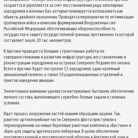
создается и укрепляется за счет восстановления ряда заполярных
аэродромов и военных баз, которые планируется использовать как
объекты двойного назначения. Проводятся мероприятия по оптимизации
группировок войск и воинских формирований Вооруженных сил
Российской Федерации, обеспечивающих обороноспособность
государства и защиту государственной границы, протяженность которой
составляет около 20 тыс. километров.
В Арктике проводятся большие строительные работы по
совершенствованию и развитию инфраструктуры, восстановлению и
реконструкции аэродромов на островах Северного Ледовитого океана.
Всего в Арктике будет построено 13 аэродромов, один наземный
авиационный полигон, а также 10 радиолокационных отделений и
пунктов наведения авиации.
Значительное внимание уделяется материально-бытовому обеспечению
личного состава, выполняющего служебно-боевые задачи в сложных
условиях.
Идет процесс вооружения частей новыми образцами оружия. Так,
ракетно-артиллерийские части Северного флота приступили к
перевооружению на новые береговые ракетные комплексы «Бастион» и
«Бал» для защиты арктического побережья. В целях обеспечения
противовоздушной и противоракетной обороны в Арктической зоне и