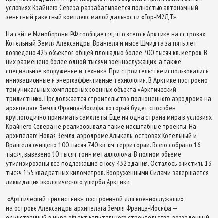
условиях Крайнего Севера разрабатывается полностью автономный
зенитный ракетный комплекс малой дальности «Тор-М2ДТ».
На сайте Минобороны РФ сообщается, что всего в Арктике на островах
Котельный, Земля Александры, Врангеля и мысе Шмидта за пять лет
возведено 425 объектов общей площадью более 700 тысяч кв. метров. В
них размещено более одной тысячи военнослужащих, а также
специальное вооружение и техника. При строительстве использовались
инновационные и энергоэффективные технологии. В Арктике построено
три уникальных комплексных военных объекта «Арктический
трилистник». Продолжается строительство полноценного аэродрома на
архипелаге Земля Франца-Иосифа, который будет способен
круглогодично принимать самолеты. Еще ни одна страна мира в условиях
Крайнего Севера не реализовывала такие масштабные проекты. На
архипелаге Новая Земля, аэродроме Алыкель, островах Котельный и
Врангеля очищено 100 тысяч 740 кв. км территории. Всего собрано 16
тысяч, вывезено 10 тысяч тонн металлолома. В полном объеме
утилизированы все подлежащие сносу 432 здания. Осталось очистить 13
тысяч 155 квадратных километров. Вооруженными Силами завершается
ликвидация экологического ущерба Арктике.
«Арктический трилистник», построенной для военнослужащих
на острове Александры архипелага Земля Франца-Иосифа —
единственный в мире объект капитального строительства, возведенный