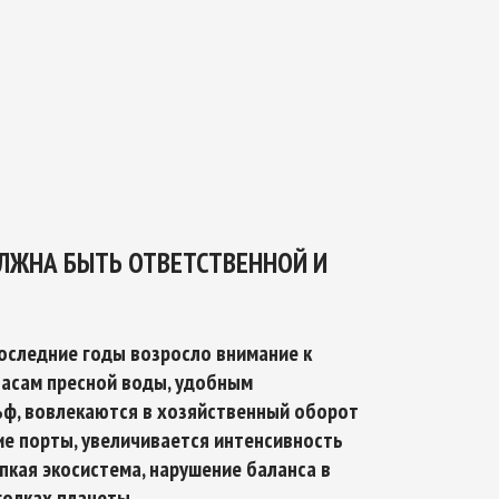
ТИКЕ
ОЙ БЕЗОПАСНОСТИ НА ПЕРИОД ДО 2035
ЛЖНА БЫТЬ ОТВЕТСТВЕННОЙ И
последние годы возросло внимание к
пасам пресной воды, удобным
ф, вовлекаются в хозяйственный оборот
ие порты, увеличивается интенсивность
упкая экосистема, нарушение баланса в
голках планеты.