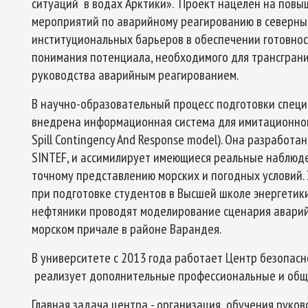
ситуаций в водах Арктики». Проект нацелен на пов
мероприятий по аварийному реагированию в северных
институциональных барьеров в обеспечении готовно
понимания потенциала, необходимого для трансграни
руководства аварийным реагированием.
В научно-образовательный процесс подготовки специ
внедрена информационная система для имитационног
Spill Contingency And Response model). Она разрабо
SINTEF, и ассимилирует имеющиеся реальные наблюде
точному представлению морских и погодных условий.
при подготовке студентов в Высшей школе энергетики,
нефтяники проводят моделирование сценария аварийн
морском причале в районе Варандея.
В университете с 2013 года работает Центр безопас
реализует дополнительные профессиональные и общ
Главная задача центра - организация обучения руко