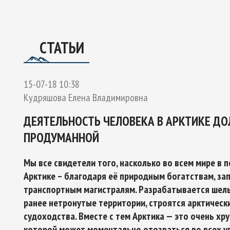
ОЕКТУ
ГО ЭКСПЕРТНОГО СОВЕТА ПО СОТРУДНИЧЕСТВУ В АРК
Ы РОССИЙСКОЙ ФЕДЕРАЦИИ И ОБЕСПЕЧЕНИЯ НАЦИОНАЛЬН
СТАТЬИ
15-07-18 10:38
Кудряшова Елена Владимировна
ДЕЯТЕЛЬНОСТЬ ЧЕЛОВЕКА В АРКТИКЕ ДО
ПРОДУМАННОЙ
Мы все свидетели того, насколько во всем мире в 
Арктике – благодаря её природным богатствам, за
транспортным магистралям. Разрабатывается шель
ранее нетронутые территории, строятся арктическ
судоходства. Вместе с тем Арктика — это очень хр
которой может моментально отозваться во всех у