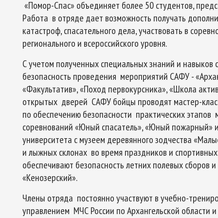
«Помор-Спас» объединяет более 50 студентов, пред
Работа в отряде дает возможность получать дополн
катастроф, спасательного дела, участвовать в сорев
регионального и всероссийского уровня.
С учетом полученных специальных знаний и навыков 
безопасность проведения мероприятий САФУ - «Архан
«Факультатив», «Поход первокурсника», «Школа актив
открытых дверей САФУ бойцы проводят мастер-класс
по обеспечению безопасности практических этапов 
соревнований «Юный спасатель», «Юный пожарный» и
университета с музеем деревянного зодчества «Мал
и лыжных склонах во время праздников и спортивных
обеспечивают безопасность летних полевых сборов и
«Кенозерский».
Члены отряда постоянно участвуют в учебно-тренир
управлением МЧС России по Архангельской области