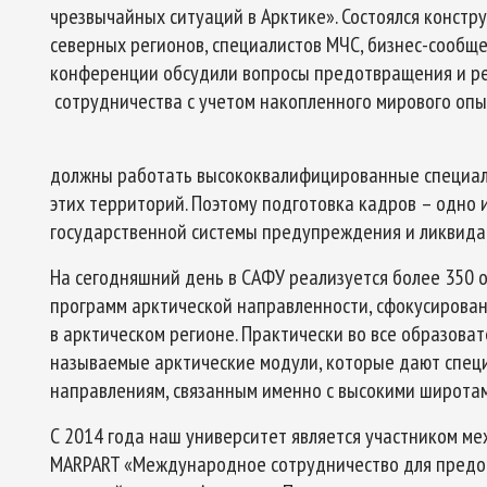
чрезвычайных ситуаций в Арктике». Состоялся констр
северных регионов, специалистов МЧС, бизнес-сообще
конференции обсудили вопросы предотвращения и ре
сотрудничества с учетом накопленного мирового опы
должны работать высококвалифицированные специал
этих территорий. Поэтому подготовка кадров – одно 
государственной системы предупреждения и ликвида
На сегодняшний день в САФУ реализуется более 350 о
программ арктической направленности, сфокусирован
в арктическом регионе. Практически во все образов
называемые арктические модули, которые дают спец
направлениям, связанным именно с высокими широтам
С 2014 года наш университет является участником м
MARPART «Международное сотрудничество для предо