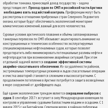
обработки тоннажа, приносящей доход государству – задача
предстоящих лет.
Проход судов по СМП и российской части Арктики
необходимо взять под жёсткий контроль
. Преференции могут быть
рассмотрены в отношении прибрежных стран Северного Ледовитого
океана, которые будут обеспечивать экологический мониторинг
климатических изменений, важный для всего человечества.
Суровые условия арктического плавания и объёмы запланированных
танкерных перевозок по СМП обязывают акцентировать внимание на
конструкционных и технических особенностях эксплуатируемых
специализированных нефтеналивных судов, которые позволят
предотвратить либо минимизировать потенциальные разливы нефти и
нефтепродуктов при возникновении аварийных ситуаций. При этом
отдельной задачей является
создание эффективной системы
аварийно-спасательного обеспечения
. Из-за удалённости районов,
экстремальных температурных режимов и льдов спасательные операции
и очистка акваторий становятся сложными и высокозатратными. С
продолжением потепления в Арктике потребуется защита возведённых
в море сооружений от дрейфующего льда.
Ещё одним экологическим трендом является
сокращение выбросов с
судов
. В сентябре 2017 г. вступает в силу Международная конвенция по
контролю и управлению судовыми балластными водами и осадками. С 1
января 2015 г. на Балтийском, Северном морях, в районах побережья