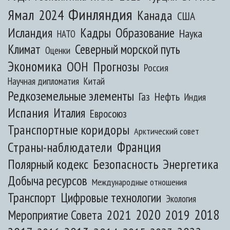
Финляндия
Ямал
2024
Канада
США
Исландия
Кадры
Образование
Наука
НАТО
Климат
Северный морской путь
Оценки
Экономика
ООН
Прогнозы
Россия
Научная дипломатия
Китай
Редкоземельные элементы
Газ
Нефть
Индия
Испания
Италия
Евросоюз
Транспортные коридоры
Арктический совет
Франция
Страны-наблюдатели
Полярный кодекс
Безопасность
Энергетика
Добыча ресурсов
Международные отношения
Транспорт
Цифровые технологии
Экология
2020
2018
2021
2019
Мероприятие Совета