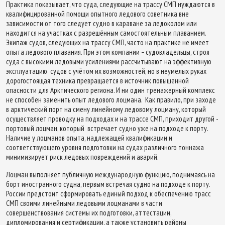
Практика показывает, что суда, следующие на трассу СМП нуждаются в
квалифицированной помощи опытного ледового советника вне
зависимости от того следует судно в караване за ледоколом или
находится на участках с разрешённым самостоятельным плаванием.
Экипаж судов, следующих на трассу СМП, часто на практике не имеет
опыта ледового плавания. При этом компании – судовладельцы, строя
суда с высокими ледовыми усилениями рассчитывают на эффективную
эксплуатацию судов с учётом их возможностей, но в неумелых руках
дорогостоящая техника превращается в источник повышенной
опасности для Арктического региона. И ни один тренажерный комплекс
не способен заменить опыт ледового лоцмана. Как правило, при заходе
в арктический порт на смену линейному ледовому лоцману, который
осуществляет проводку на подходах и на трассе СМП, приходит другой -
портовый лоцман, который встречает судно уже на подходе к порту.
Наличие у лоцманов опыта, надлежащей квалификации и
соответствующего уровня подготовки на судах различного тоннажа
минимизирует риск ледовых повреждений и аварий.
Лоцман выполняет публичную международную функцию, поднимаясь на
борт иностранного судна, первым встречая судно на подходе к порту.
России предстоит сформировать единый подход к обеспечению трасс
СМП своими линейными ледовыми лоцманами в части
совершенствования системы их подготовки, аттестации,
дипломирования и сертификации, а также установить районы