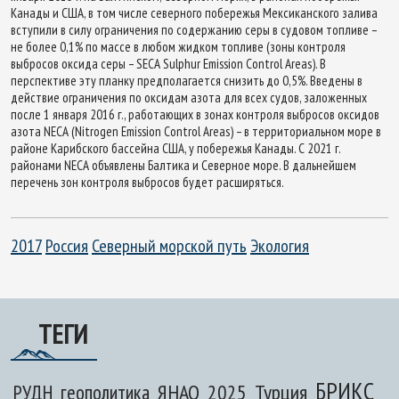
Канады и США, в том числе северного побережья Мексиканского залива
вступили в силу ограничения по содержанию серы в судовом топливе –
не более 0,1% по массе в любом жидком топливе (зоны контроля
выбросов оксида серы – SECA Sulphur Emission Control Areas). В
перспективе эту планку предполагается снизить до 0,5%. Введены в
действие ограничения по оксидам азота для всех судов, заложенных
после 1 января 2016 г., работающих в зонах контроля выбросов оксидов
азота NECA (Nitrogen Emission Control Areas) – в территориальном море в
районе Карибского бассейна США, у побережья Канады. C 2021 г.
районами NECA объявлены Балтика и Северное море. В дальнейшем
перечень зон контроля выбросов будет расширяться.
2017
Россия
Северный морской путь
Экология
ТЕГИ
БРИКС
ЯНАО
2025
Турция
РУДН
геополитика