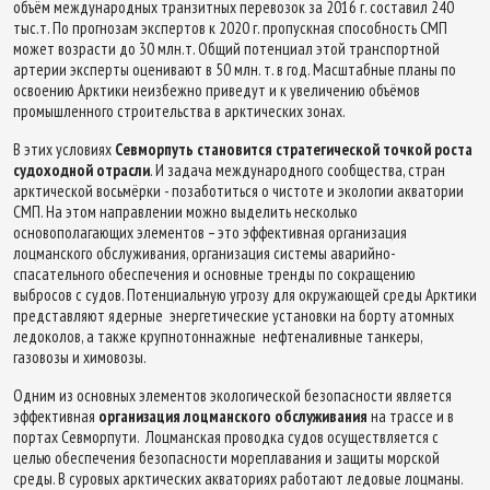
объём международных транзитных перевозок за 2016 г. составил 240
тыс.т. По прогнозам экспертов к 2020 г. пропускная способность СМП
может возрасти до 30 млн.т. Общий потенциал этой транспортной
артерии эксперты оценивают в 50 млн. т. в год. Масштабные планы по
освоению Арктики неизбежно приведут и к увеличению объёмов
промышленного строительства в арктических зонах.
В этих условиях
Севморпуть становится стратегической точкой роста
судоходной отрасли
. И задача международного сообщества, стран
арктической восьмёрки - позаботиться о чистоте и экологии акватории
СМП. На этом направлении можно выделить несколько
основополагающих элементов – это эффективная организация
лоцманского обслуживания, организация системы аварийно-
спасательного обеспечения и основные тренды по сокращению
выбросов с судов. Потенциальную угрозу для окружающей среды Арктики
представляют ядерные энергетические установки на борту атомных
ледоколов, а также крупнотоннажные нефтеналивные танкеры,
газовозы и химовозы.
Одним из основных элементов экологической безопасности является
эффективная
организация лоцманского обслуживания
на трассе и в
портах Севморпути. Лоцманская проводка судов осуществляется с
целью обеспечения безопасности мореплавания и защиты морской
среды. В суровых арктических акваториях работают ледовые лоцманы.