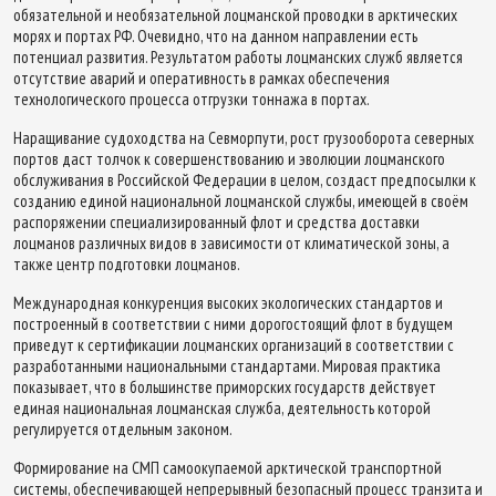
обязательной и необязательной лоцманской проводки в арктических
морях и портах РФ. Очевидно, что на данном направлении есть
потенциал развития. Результатом работы лоцманских служб является
отсутствие аварий и оперативность в рамках обеспечения
технологического процесса отгрузки тоннажа в портах.
Наращивание судоходства на Севморпути, рост грузооборота северных
портов даст толчок к совершенствованию и эволюции лоцманского
обслуживания в Российской Федерации в целом, создаст предпосылки к
созданию единой национальной лоцманской службы, имеющей в своём
распоряжении специализированный флот и средства доставки
лоцманов различных видов в зависимости от климатической зоны, а
также центр подготовки лоцманов.
Международная конкуренция высоких экологических стандартов и
построенный в соответствии с ними дорогостоящий флот в будущем
приведут к сертификации лоцманских организаций в соответствии с
разработанными национальными стандартами. Мировая практика
показывает, что в большинстве приморских государств действует
единая национальная лоцманская служба, деятельность которой
регулируется отдельным законом.
Формирование на СМП самоокупаемой арктической транспортной
системы, обеспечивающей непрерывный безопасный процесс транзита и