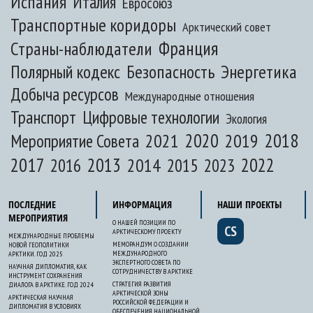
Испания
Италия
Евросоюз
Транспортные коридоры
Арктический совет
Франция
Страны-наблюдатели
Полярный кодекс
Безопасность
Энергетика
Добыча ресурсов
Международные отношения
Транспорт
Цифровые технологии
Экология
2020
2018
2021
2019
Мероприятие Совета
2017
2013
2022
2014
2015
2016
2023
ПОСЛЕДНИЕ
ИНФОРМАЦИЯ
НАШИ ПРОЕКТЫ
МЕРОПРИЯТИЯ
О НАШЕЙ ПОЗИЦИИ ПО
CS
АРКТИЧЕСКОМУ ПРОЕКТУ
МЕЖДУНАРОДНЫЕ ПРОБЛЕМЫ
МЕМОРАНДУМ О СОЗДАНИИ
НОВОЙ ГЕОПОЛИТИКИ
МЕЖДУНАРОДНОГО
АРКТИКИ. ГОД 2025
ЭКСПЕРТНОГО СОВЕТА ПО
НАУЧНАЯ ДИПЛОМАТИЯ, КАК
СОТРУДНИЧЕСТВУ В АРКТИКЕ
ИНСТРУМЕНТ СОХРАНЕНИЯ
СТРАТЕГИЯ РАЗВИТИЯ
ДИАЛОГА В АРКТИКЕ. ГОД 2024
АРКТИЧЕСКОЙ ЗОНЫ
АРКТИЧЕСКАЯ НАУЧНАЯ
РОССИЙСКОЙ ФЕДЕРАЦИИ И
ДИПЛОМАТИЯ В УСЛОВИЯХ
ОБЕСПЕЧЕНИЯ НАЦИОНАЛЬНОЙ