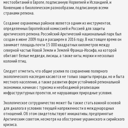
местообитаний в Европе, подписанную Норвегией и Исландией, и
Конвенцию о биологическом разнообразии, подписанную всеми
странами региона.
Создание охраняемых районов является одним из инструментов,
определенных Европейской комиссией и Россией для защиты
арктического региона. Российский Арктический национальный парк был
создан в июне 2009 года и расширен в 2016 году. В настоящее время он
занимает площадь почти 15 000 квадратных километров между
северной частью Новой Земли и Землей Франца-Иосифа, на которой
обитают белые медведи, лисицы, а также киты, моржи и несколько
колоний птиц.
Следует отметить, что общие усилия по сохранению полярного
экологического наследия касаются не только защиты природы, но и быта
местного населения, а также развития форм устойчивой региональной
экономики, начиная с туризма и необходимой реализации
инфраструктурных проектов, не нарушающих природные условия.
Экологическое сотрудничество может бы также стать важной основой
для диалога в условиях текущей напряженности в международных
отношений. Об этом свидетельствуют инициативы, предпринятые
Арктическим советом, несмотря на обострение украинского и сирийского
кризиса.