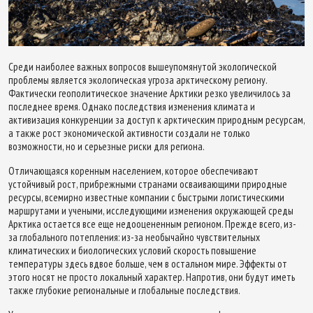
Среди наиболее важных вопросов вышеупомянутой экологической
проблемы является экологическая угроза арктическому региону.
Фактически геополитическое значение Арктики резко увеличилось за
последнее время. Однако последствия изменения климата и
активизация конкуренции за доступ к арктическим природным ресурсам,
а также рост экономической активности создали не только
возможности, но и серьезные риски для региона.
Отличающаяся коренным населением, которое обеспечивают
устойчивый рост, прибрежными странами осваивающими природные
ресурсы, всемирно известные компании с быстрыми логистическими
маршрутами и учеными, исследующими изменения окружающей среды
Арктика остается все еще недооцененным регионом. Прежде всего, из-
за глобального потепления: из-за необычайно чувствительных
климатических и биологических условий скорость повышение
температуры здесь вдвое больше, чем в остальном мире. Эффекты от
этого носят не просто локальный характер. Напротив, они будут иметь
также глубокие региональные и глобальные последствия.