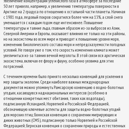
Увеличение концентрации углекислого газа в атмосфере за последние
50 лет привело, например, к увеличению температуры поверхности в
Арктике на 2 градуса по отношению к остальной части планеты. Начиная
с 1981 года, ледовый покров сократился более чем на 13%, а слой снега
уменьшается с каждым годом еще интенсивнее. Повышение
температуры и таяние льда, главным образом из-за выбросов из Азии,
Северной Америки и Европы, оказывает влияния не только на эти районы,
но на экосистемы во всем мире и приводят к повышению уровня моря,
изменению биологического состава моря и непредсказуемости погодных
условий. Не говоря уже о том, что скорость изменения климата может
увеличиться из-за таяния вечной мерзлоты. В этой связи вся арктическая
экосистема, включая ее флору и фауну, особенно уязвима для этих
потрясений.
С течением времени было принято несколько конвенций для усиления в
мер защиты экологии. Среди наиболее важных международных
документов можно упомянуть Рамсарскую конвенцию о водно-болотных
угодьях, касающуюся наднациональных интересов (особенно в
отношении конкретных мест обитания, таких как водопады),
подписанную Исландией, Норвегией и Российской Федерацией,
обозначившую ключевые аспекты для защиты водно-болотных угодий
для морских птиц; Боннская конвенция о сохранении мигрирующих и
диких животных (CMS), подписанную только Норвегией и Российской
Федерацией; Бернская конвенция о сохранении природы и естественных