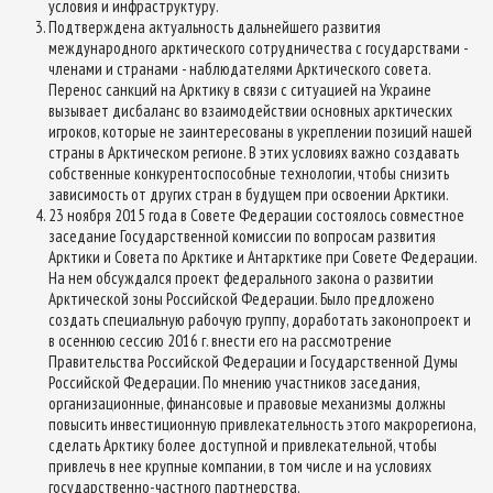
условия и инфраструктуру.
Подтверждена актуальность дальнейшего развития
международного арктического сотрудничества с государствами -
членами и странами - наблюдателями Арктического совета.
Перенос санкций на Арктику в связи с ситуацией на Украине
вызывает дисбаланс во взаимодействии основных арктических
игроков, которые не заинтересованы в укреплении позиций нашей
страны в Арктическом регионе. В этих условиях важно создавать
собственные конкурентоспособные технологии, чтобы снизить
зависимость от других стран в будущем при освоении Арктики.
23 ноября 2015 года в Совете Федерации состоялось совместное
заседание Государственной комиссии по вопросам развития
Арктики и Совета по Арктике и Антарктике при Совете Федерации.
На нем обсуждался проект федерального закона о развитии
Арктической зоны Российской Федерации. Было предложено
создать специальную рабочую группу, доработать законопроект и
в осеннюю сессию 2016 г. внести его на рассмотрение
Правительства Российской Федерации и Государственной Думы
Российской Федерации. По мнению участников заседания,
организационные, финансовые и правовые механизмы должны
повысить инвестиционную привлекательность этого макрорегиона,
сделать Арктику более доступной и привлекательной, чтобы
привлечь в нее крупные компании, в том числе и на условиях
государственно-частного партнерства.