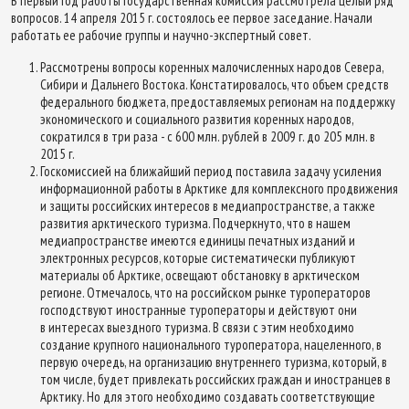
В первый год работы Государственная комиссия рассмотрела целый ряд
вопросов. 14 апреля 2015 г. состоялось ее первое заседание. Начали
работать ее рабочие группы и научно-экспертный совет.
Рассмотрены вопросы коренных малочисленных народов Севера,
Сибири и Дальнего Востока. Констатировалось, что объем средств
федерального бюджета, предоставляемых регионам на поддержку
экономического и социального развития коренных народов,
сократился в три раза - с 600 млн. рублей в 2009 г. до 205 млн. в
2015 г.
Госкомиссией на ближайший период поставила задачу усиления
информационной работы в Арктике для комплексного продвижения
и защиты российских интересов в медиапространстве, а также
развития арктического туризма. Подчеркнуто, что в нашем
медиапространстве имеются единицы печатных изданий и
электронных ресурсов, которые систематически публикуют
материалы об Арктике, освещают обстановку в арктическом
регионе. Отмечалось, что на российском рынке туроператоров
господствуют иностранные туроператоры и действуют они
в интересах выездного туризма. В связи с этим необходимо
создание крупного национального туроператора, нацеленного, в
первую очередь, на организацию внутреннего туризма, который, в
том числе, будет привлекать российских граждан и иностранцев в
Арктику. Но для этого необходимо создавать соответствующие