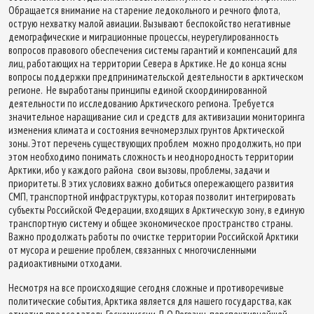
Обращается внимание на старение ледокольного и речного флота,
острую нехватку малой авиации. Вызывают беспокойство негативные
демографические и миграционные процессы, неурегулированность
вопросов правового обеспечения системы гарантий и компенсаций для
лиц, работающих на территории Севера в Арктике. Не до конца ясны
вопросы поддержки предпринимательской деятельности в арктическом
регионе. Не выработаны принципы единой скоординированной
деятельности по исследованию Арктического региона. Требуется
значительное наращивание сил и средств для активизации мониторинга
изменения климата и состояния вечномерзлых грунтов Арктической
зоны. Этот перечень существующих проблем можно продолжить, но при
этом необходимо понимать сложность и неоднородность территории
Арктики, ибо у каждого района свои вызовы, проблемы, задачи и
приоритеты. В этих условиях важно добиться опережающего развития
СМП, транспортной инфраструктуры, которая позволит интегрировать
субъекты Российской Федерации, входящих в Арктическую зону, в единую
транспортную систему и общее экономическое пространство страны.
Важно продолжать работы по очистке территории Российской Арктики
от мусора и решение проблем, связанных с многочисленными
радиоактивными отходами.
Несмотря на все происходящие сегодня сложные и противоречивые
политические события, Арктика является для нашего государства, как