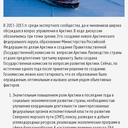
В 2013-2015 гг. среди экспертного сообщества, да и чиновников широко
обсуждался вопрос управления в Арктике. В ходе дискуссии
обозначились три точки зрения. Это: создание нового Арктического
федерального округа, образование Министерства Российской
Федерации по делам Арктики и создание Правительственной
(Государственной) комиссии по вопросам Арктики. Руководство страны
отдало предпочтение третьему варианту. Была создана
Государственная комиссия по вопросам развития Арктики. Сейчас, по
истечении одного года после принятия решения по созданию
Госкомиссии, можно констатировать, что ее образование было
оправданным, оптимальным и вызвано целым рядом объективных
факторов.
Значительным повышением роли Арктики в последние годы в
социально-экономическом развитии страны, необходимостью
улучшения координации деятельности заинтересованных
федеральных органов исполнительной власти по развитию
Северного морского пути (СМП), поиску, разведке и добыче
углеводородных ресурсов, реализации экологических программ в
сфере биоразнообразия. К настоящему времени открыто 594