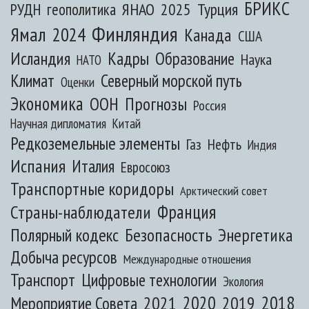
БРИКС
ЯНАО
2025
Турция
РУДН
геополитика
Финляндия
Ямал
2024
Канада
США
Исландия
Кадры
Образование
Наука
НАТО
Климат
Северный морской путь
Оценки
Экономика
ООН
Прогнозы
Россия
Научная дипломатия
Китай
Редкоземельные элементы
Газ
Нефть
Индия
Испания
Италия
Евросоюз
Транспортные коридоры
Арктический совет
Франция
Страны-наблюдатели
Полярный кодекс
Безопасность
Энергетика
Добыча ресурсов
Международные отношения
Транспорт
Цифровые технологии
Экология
2020
2018
2021
2019
Мероприятие Совета