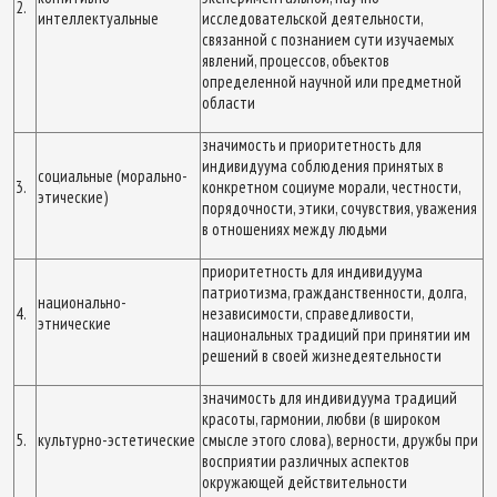
2.
интеллектуальные
исследовательской деятельности,
связанной с познанием сути изучаемых
явлений, процессов, объектов
определенной научной или предметной
области
значимость и приоритетность для
индивидуума соблюдения принятых в
социальные (морально-
3.
конкретном социуме морали, честности,
этические)
порядочности, этики, сочувствия, уважения
в отношениях между людьми
приоритетность для индивидуума
патриотизма, гражданственности, долга,
национально-
4.
независимости, справедливости,
этнические
национальных традиций при принятии им
решений в своей жизнедеятельности
значимость для индивидуума традиций
красоты, гармонии, любви (в широком
5.
культурно-эстетические
смысле этого слова), верности, дружбы при
восприятии различных аспектов
окружающей действительности