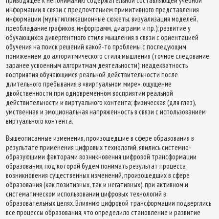
приводящее к непониманию содержательной составляющей учебной
информации в связи с предпочтением примитивного представления
информации (мультипликационные сюжеты, визуализация моделей,
преобладание графиков, инфорграмм, диаграмм и пр.); развитие у
обучающихся дивергентного стиля мышления в связи с ориентацией
обучения на поиск решений какой-то проблемы с последующим
понижением до алгоритмического стиля мышления (точное следование
заранее усвоенным алгоритмам деятельности); неадекватность
восприятия обучающимся реальной действительности после
длительного пребывания в «виртуальном мире», ощущение
двойственности при одновременном восприятии реальной
действительности и виртуального контента; физическая (для глаз),
умственная и эмоциональная напряженность в связи с использованием
виртуального контента.
Вышеописанные изменения, произошедшие в сфере образования в
результате применения цифровых технологий, явились системно-
образующими факторами возникновения цифровой трансформации
образования, под которой будем понимать результат процесса
возникновения существенных изменений, произошедших в сфере
образования (как позитивных, так и негативных), при активном и
систематическом использовании цифровых технологий в
образовательных целях. Влиянию цифровой трансформации подверглись
все процессы образования, что определило становление и развитие