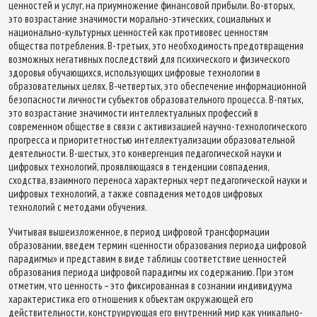
ценностей и услуг, на приумножение финансовой прибыли. Во-вторых,
это возрастание значимости морально-этических, социальных и
национально-культурных ценностей как противовес ценностям
общества потребления. В-третьих, это необходимость предотвращения
возможных негативных последствий для психического и физического
здоровья обучающихся, использующих цифровые технологии в
образовательных целях. В-четвертых, это обеспечение информационной
безопасности личности субъектов образовательного процесса. В-пятых,
это возрастание значимости интеллектуальных профессий в
современном обществе в связи с активизацией научно-технологического
прогресса и приоритетностью интеллектуализации образовательной
деятельности. В-шестых, это конвергенция педагогической науки и
цифровых технологий, проявляющаяся в тенденции совпадения,
сходства, взаимного переноса характерных черт педагогической науки и
цифровых технологий, а также совпадения методов цифровых
технологий с методами обучения.
Учитывая вышеизложенное, в период цифровой трансформации
образовании, введем термин «ценности образования периода цифровой
парадигмы» и представим в виде таблицы соответствие ценностей
образования периода цифровой парадигмы их содержанию. При этом
отметим, что ценность – это фиксированная в сознании индивидуума
характеристика его отношения к объектам окружающей его
действительности, конструирующая его внутренний мир как уникально-