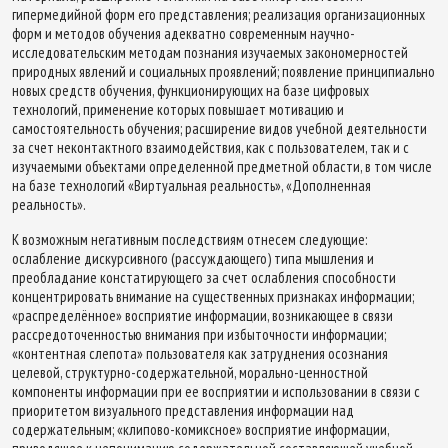
гипермедийной форм его представления; реализация организационных
форм и методов обучения адекватно современным научно-
исследовательским методам познания изучаемых закономерностей
природных явлений и социальных проявлений; появление принципиально
новых средств обучения, функционирующих на базе цифровых
технологий, применение которых повышает мотивацию и
самостоятельность обучения; расширение видов учебной деятельности
за счет неконтактного взаимодействия, как с пользователем, так и с
изучаемыми объектами определенной предметной области, в том числе
на базе технологий «Виртуальная реальность», «Дополненная
реальность».
К возможным негативным последствиям отнесем следующие:
ослабление дискурсивного (рассуждающего) типа мышления и
преобладание констатирующего за счет ослабления способности
концентрировать внимание на существенных признаках информации;
«распределённое» восприятие информации, возникающее в связи
рассредоточенностью внимания при избыточности информации;
«контентная слепота» пользователя как затруднения осознания
целевой, структурно-содержательной, морально-ценностной
компоненты информации при ее восприятии и использовании в связи с
приоритетом визуального представления информации над
содержательным; «клипово-комиксное» восприятие информации,