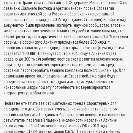
7 мая т.г. в Правительство Российской Федерации Министерством РФ по
развитию Дальнего Востока и Арктики внесен проект Стратегии
развития Арктической зоны России и обеспечения национальной
безопасности на период до 2035 года (далее, Стратегия). К работе над
документом были привлечены эксперты, научное сообщество, власти и
жители арктических регионов. Анализ текущей ситуации показал, что
несмотря на то, что в арктической зоне проживает около 1,6 % жителей
страны, на российскую Арктику приходится более 200 млрд. т
прогнозных запасов углеводородного сырья, за счет нефтегазодобычи
создается 10% ВВП. Планируется, что к 2035 году в Арктике будет
создано до 200 тысяч рабочих мест за счет развития газохимических
производств, освоения месторождения платинометалльных руд,
создания лесоперерабатывающего комплекса полного цикла и др. Для
реализации проектов, определенных Стратегией, ежегодно будут
определяться потребность в кадрах и их структура, изменяться
контрольные цифры под эту потребность, модернизироваться
инфраструктура образования.
Нельзя не отметить два отрицательных тренда, характерных для
сегодняшнего дня. Во-первых, уменьшение численности населения
Российской Арктики. По данным Росстата о численности населения по
результатам переписей падение численности населения Арктики
относительно общей численности населения РФ в 2010 году
относительно 1989 года составило 0,6 % ( 1,7 против 2,3), а к началу