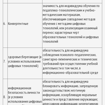
значимость для индивидуума обучения по
педагогико-технологическим и учебно-
методическим материалам,
обеспечивающим совпадение методов
6.
Конвергентные
обучения с методами цифровых
технологий, или реализующим взаимный
перенос характерных черт
образовательных технологий и цифровых
технологий
обязательность для индивидуума
соблюдения психолого-педагогических,
здоровьесберегающие (в
санитарно-гигиенических и технических
7.
условиях использования
требований при осуществлении учебной
цифровых технологий)
деятельности в том числе, в
информационно-образовательной среде
обязательность для индивидуума
блокировать: информацию, запрещенную
информационная
законодательством; неэтичную
безопасность личности
информацию, оскорбляющую моральные
8.
(в условиях
ценности и представления окружающих;
использования цифровых
агрессивную информацию; нелегитимную