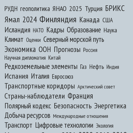
БРИКС
ЯНАО
2025
Турция
РУДН
геополитика
Финляндия
Ямал
2024
Канада
США
Исландия
Кадры
Образование
Наука
НАТО
Климат
Северный морской путь
Оценки
Экономика
ООН
Прогнозы
Россия
Научная дипломатия
Китай
Редкоземельные элементы
Газ
Нефть
Индия
Испания
Италия
Евросоюз
Транспортные коридоры
Арктический совет
Франция
Страны-наблюдатели
Полярный кодекс
Безопасность
Энергетика
Добыча ресурсов
Международные отношения
Транспорт
Цифровые технологии
Экология