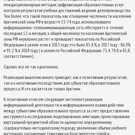
междисциплинарных методик; цифровизация образовательных услуг,
контроля результатов учебных достижений, ведения делопроизводства.
Тем более, что такой показатель, как отношение численности населения
Арктической зоны РФ в возрасте 15-74 года, использовавшего
информационно-телекоммуникационную сеть «Интернет» в течение
последних 12-и месяцев, к общей численности населения Арктической
зоны РФ неуклонно растет и превышает показатель по Российской
Федерации в целом: если в 2015 году это было 83,4 %, в 2017 году - 86,9%
и 91,2 % в 2018 году ( в целом по Российской Федерации, 73,4, 79,8 и 83,8,
соответственно) .
Однако, все не так однозначно.
Реализация вышеописанного приводит, как к позитивным результатам,
так и к негативным последствиям для субъектов образовательного
процесса. И это касается не только Арктики.
К позитивным отнесем следующие: интеллектуализация
информационной деятельности и информационного взаимодействия
между субъектами образовательного процесса за счет предоставления
инструмента исследования, моделирования, имитации, проектирования
виртуальной предметной области адекватно определенному
содержательно-методическому подходу; увеличение объема учебного
материала, расширение тематики на базе гипертекстовой и